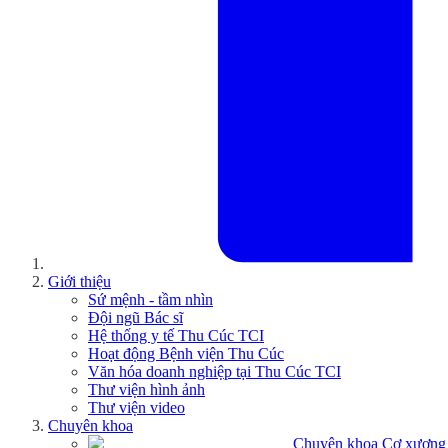
Giới thiệu
Sứ mệnh - tầm nhìn
Đội ngũ Bác sĩ
Hệ thống y tế Thu Cúc TCI
Hoạt động Bệnh viện Thu Cúc
Văn hóa doanh nghiệp tại Thu Cúc TCI
Thư viện hình ảnh
Thư viện video
Chuyên khoa
Chuyên khoa Cơ xương