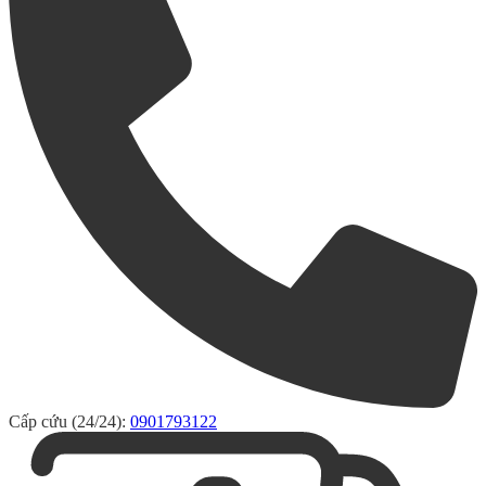
Cấp cứu (24/24):
0901793122