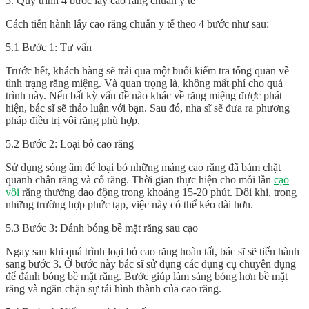
5. Quy trình 4 bước lấy cao răng chuẩn y tế
Cách tiến hành lấy cao răng chuẩn y tế theo 4 bước như sau:
5.1 Bước 1: Tư vấn
Trước hết, khách hàng sẽ trải qua một buổi kiểm tra tổng quan về
tình trạng răng miệng. Và quan trọng là, không mất phí cho quá
trình này. Nếu bất kỳ vấn đề nào khác về răng miệng được phát
hiện, bác sĩ sẽ thảo luận với bạn. Sau đó, nha sĩ sẽ đưa ra phương
pháp điều trị vôi răng phù hợp.
5.2 Bước 2: Loại bỏ cao răng
Sử dụng sóng âm để loại bỏ những mảng cao răng đã bám chặt
quanh chân răng và cổ răng. Thời gian thực hiện cho mỗi lần
cạo
vôi
răng thường dao động trong khoảng 15-20 phút. Đôi khi, trong
những trường hợp phức tạp, việc này có thể kéo dài hơn.
5.3 Bước 3: Đánh bóng bề mặt răng sau cạo
Ngay sau khi quá trình loại bỏ cao răng hoàn tất, bác sĩ sẽ tiến hành
sang bước 3. Ở bước này bác sĩ sử dụng các dụng cụ chuyên dụng
để đánh bóng bề mặt răng. Bước giúp làm sáng bóng hơn bề mặt
răng và ngăn chặn sự tái hình thành của cao răng.