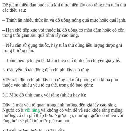
Để giảm thiểu đau buốt sau khi thực hiện lấy cao răng,nên tuân thủ
các điều sau:
– Tránh ăn nhiều thức ăn và đồ uống nóng quá mức hoặc quá lạnh.
– Hạn chế tiếp xúc với thuốc lá, đồ uống có màu đậm hoặc có cồn
trong thời gian sau quá trình lấy cao răng.
– Nếu cần sử dụng thuốc, hãy tuân thủ đúng liều lượng được ghi
trong hướng dẫn.
– Tuân theo lịch hẹn tái khám theo chỉ định của chuyên gia y tế.
3. Các yếu tố tác động đến chi phí lấy cao răng
Việc xác định
chi phí lấy cao răng
tại mỗi phòng nha khoa phụ
thuộc vào nhiều yếu tố cụ thể, trong đó bao gồm:
3.1 Mức độ tình trạng vôi răng (nhiều hay ít):
Đây là một yếu tố quan trọng ảnh hưởng đến giá lấy cao răng.
Người có ít
vôi răng
và không có vấn đề về sức khỏe răng miệng
thường có chi phí thấp hơn. Ngược lại, những người có nhiều vôi
răng hơn sẽ phải trả mức giá cao hơn.
3.2 Đối tượng thực hiện (độ tuổi):