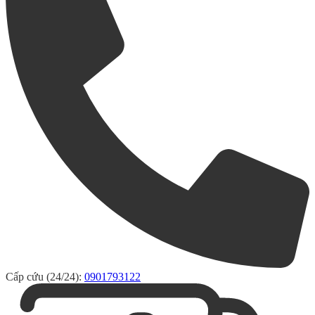
Cấp cứu (24/24):
0901793122