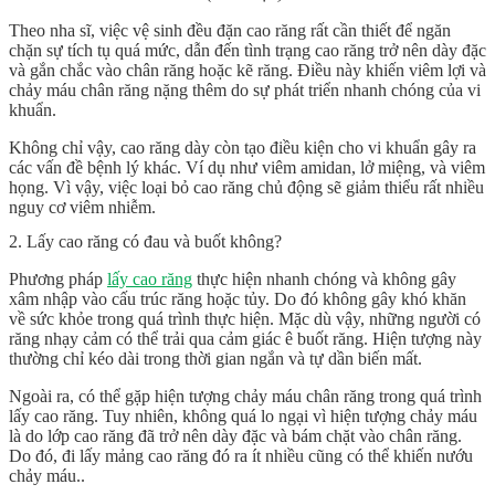
Theo nha sĩ, việc vệ sinh đều đặn cao răng rất cần thiết để ngăn
chặn sự tích tụ quá mức, dẫn đến tình trạng cao răng trở nên dày đặc
và gắn chắc vào chân răng hoặc kẽ răng. Điều này khiến viêm lợi và
chảy máu chân răng nặng thêm do sự phát triển nhanh chóng của vi
khuẩn.
Không chỉ vậy, cao răng dày còn tạo điều kiện cho vi khuẩn gây ra
các vấn đề bệnh lý khác. Ví dụ như viêm amidan, lở miệng, và viêm
họng. Vì vậy, việc loại bỏ cao răng chủ động sẽ giảm thiểu rất nhiều
nguy cơ viêm nhiễm.
2. Lấy cao răng có đau và buốt không?
Phương pháp
lấy cao răng
thực hiện nhanh chóng và không gây
xâm nhập vào cấu trúc răng hoặc tủy. Do đó không gây khó khăn
về sức khỏe trong quá trình thực hiện. Mặc dù vậy, những người có
răng nhạy cảm có thể trải qua cảm giác ê buốt răng. Hiện tượng này
thường chỉ kéo dài trong thời gian ngắn và tự dần biến mất.
Ngoài ra, có thể gặp hiện tượng chảy máu chân răng trong quá trình
lấy cao răng. Tuy nhiên, không quá lo ngại vì hiện tượng chảy máu
là do lớp cao răng đã trở nên dày đặc và bám chặt vào chân răng.
Do đó, đi lấy mảng cao răng đó ra ít nhiều cũng có thể khiến nướu
chảy máu..