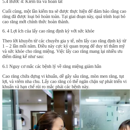
5.4 Bước 4: Kiểm tra và hoàn tất
Cuối cùng, một lần kiểm tra sẽ được thực hiện để đảm bảo rằng cao
răng đã được loại bỏ hoàn toàn. Tại giai đoạn này, quá trình loại bỏ
cao răng mới chính thức hoàn thành.
6. 4 Lợi ích của lấy cao răng định kỳ với sức khỏe
Theo lời khuyên từ các chuyên gia y tế, nên lấy cao răng định kỳ từ
1 – 2 lần mỗi năm. Điều này cực kỳ quan trọng để duy trì thẩm mỹ
và sức khỏe cho răng miệng. Việc lấy cao răng mang lại nhiều ưu
điểm đáng kể như sau:
6.1 Nguy cơ mắc các bệnh lý về răng miệng giảm hẳn
Cao răng chứa đựng vi khuẩn, dễ gây sâu răng, mòn men răng, tụt
lợi, và viêm nha chu. Lấy cao răng có thể ngăn chặn sự phát triển vi
khuẩn và hạn chế rủi ro mắc phải các bệnh này.