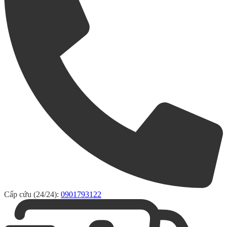
Cấp cứu (24/24):
0901793122