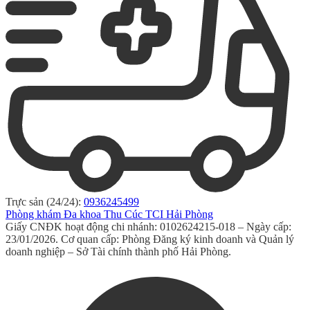
Trực sản (24/24):
0936245499
Phòng khám Đa khoa Thu Cúc TCI Hải Phòng
Giấy CNĐK hoạt động chi nhánh: 0102624215-018 – Ngày cấp:
23/01/2026. Cơ quan cấp: Phòng Đăng ký kinh doanh và Quản lý
doanh nghiệp – Sở Tài chính thành phố Hải Phòng.