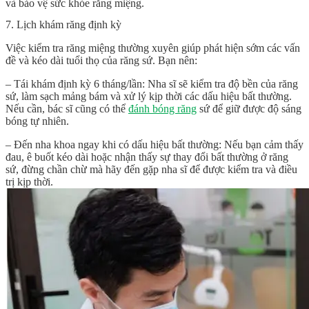
và bảo vệ sức khỏe răng miệng.
7. Lịch khám răng định kỳ
Việc kiểm tra răng miệng thường xuyên giúp phát hiện sớm các vấn
đề và kéo dài tuổi thọ của răng sứ. Bạn nên:
– Tái khám định kỳ 6 tháng/lần: Nha sĩ sẽ kiểm tra độ bền của răng
sứ, làm sạch mảng bám và xử lý kịp thời các dấu hiệu bất thường.
Nếu cần, bác sĩ cũng có thể
đánh bóng răng
sứ để giữ được độ sáng
bóng tự nhiên.
– Đến nha khoa ngay khi có dấu hiệu bất thường: Nếu bạn cảm thấy
đau, ê buốt kéo dài hoặc nhận thấy sự thay đổi bất thường ở răng
sứ, đừng chần chừ mà hãy đến gặp nha sĩ để được kiểm tra và điều
trị kịp thời.