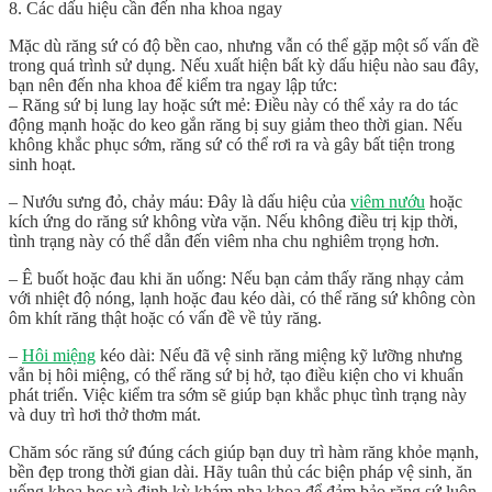
8. Các dấu hiệu cần đến nha khoa ngay
Mặc dù răng sứ có độ bền cao, nhưng vẫn có thể gặp một số vấn đề
trong quá trình sử dụng. Nếu xuất hiện bất kỳ dấu hiệu nào sau đây,
bạn nên đến nha khoa để kiểm tra ngay lập tức:
– Răng sứ bị lung lay hoặc sứt mẻ: Điều này có thể xảy ra do tác
động mạnh hoặc do keo gắn răng bị suy giảm theo thời gian. Nếu
không khắc phục sớm, răng sứ có thể rơi ra và gây bất tiện trong
sinh hoạt.
– Nướu sưng đỏ, chảy máu: Đây là dấu hiệu của
viêm nướu
hoặc
kích ứng do răng sứ không vừa vặn. Nếu không điều trị kịp thời,
tình trạng này có thể dẫn đến viêm nha chu nghiêm trọng hơn.
– Ê buốt hoặc đau khi ăn uống: Nếu bạn cảm thấy răng nhạy cảm
với nhiệt độ nóng, lạnh hoặc đau kéo dài, có thể răng sứ không còn
ôm khít răng thật hoặc có vấn đề về tủy răng.
–
Hôi miệng
kéo dài: Nếu đã vệ sinh răng miệng kỹ lưỡng nhưng
vẫn bị hôi miệng, có thể răng sứ bị hở, tạo điều kiện cho vi khuẩn
phát triển. Việc kiểm tra sớm sẽ giúp bạn khắc phục tình trạng này
và duy trì hơi thở thơm mát.
Chăm sóc răng sứ đúng cách giúp bạn duy trì hàm răng khỏe mạnh,
bền đẹp trong thời gian dài. Hãy tuân thủ các biện pháp vệ sinh, ăn
uống khoa học và định kỳ khám nha khoa để đảm bảo răng sứ luôn