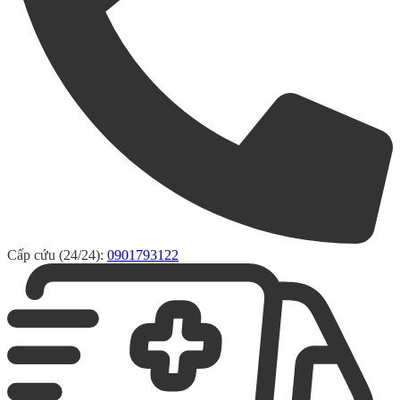
Cấp cứu (24/24):
0901793122