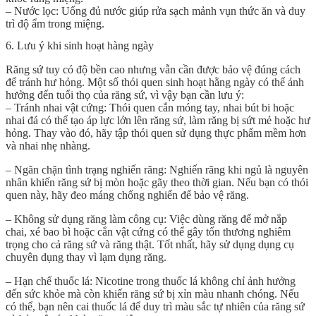
– Nước lọc: Uống đủ nước giúp rửa sạch mảnh vụn thức ăn và duy
trì độ ẩm trong miệng.
6. Lưu ý khi sinh hoạt hàng ngày
Răng sứ tuy có độ bền cao nhưng vẫn cần được bảo vệ đúng cách
để tránh hư hỏng. Một số thói quen sinh hoạt hằng ngày có thể ảnh
hưởng đến tuổi thọ của răng sứ, vì vậy bạn cần lưu ý:
– Tránh nhai vật cứng: Thói quen cắn móng tay, nhai bút bi hoặc
nhai đá có thể tạo áp lực lớn lên răng sứ, làm răng bị sứt mẻ hoặc hư
hỏng. Thay vào đó, hãy tập thói quen sử dụng thực phẩm mềm hơn
và nhai nhẹ nhàng.
– Ngăn chặn tình trạng nghiến răng: Nghiến răng khi ngủ là nguyên
nhân khiến răng sứ bị mòn hoặc gãy theo thời gian. Nếu bạn có thói
quen này, hãy đeo máng chống nghiến để bảo vệ răng.
– Không sử dụng răng làm công cụ: Việc dùng răng để mở nắp
chai, xé bao bì hoặc cắn vật cứng có thể gây tổn thương nghiêm
trọng cho cả răng sứ và răng thật. Tốt nhất, hãy sử dụng dụng cụ
chuyên dụng thay vì lạm dụng răng.
– Hạn chế thuốc lá: Nicotine trong thuốc lá không chỉ ảnh hưởng
đến sức khỏe mà còn khiến răng sứ bị xỉn màu nhanh chóng. Nếu
có thể, bạn nên cai thuốc lá để duy trì màu sắc tự nhiên của răng sứ