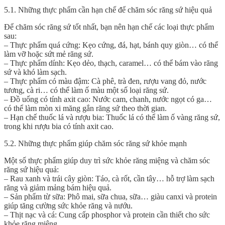
5.1. Những thực phẩm cần hạn chế để chăm sóc răng sứ hiệu quả
Để chăm sóc răng sứ tốt nhất, bạn nên hạn chế các loại thực phẩm
sau:
– Thực phẩm quá cứng: Kẹo cứng, đá, hạt, bánh quy giòn… có thể
làm vỡ hoặc sứt mẻ răng sứ.
– Thực phẩm dính: Kẹo dẻo, thạch, caramel… có thể bám vào răng
sứ và khó làm sạch.
– Thực phẩm có màu đậm: Cà phê, trà đen, rượu vang đỏ, nước
tương, cà ri… có thể làm ố màu một số loại răng sứ.
– Đồ uống có tính axit cao: Nước cam, chanh, nước ngọt có ga…
có thể làm mòn xi măng gắn răng sứ theo thời gian.
– Hạn chế thuốc lá và rượu bia: Thuốc lá có thể làm ố vàng răng sứ,
trong khi rượu bia có tính axit cao.
5.2. Những thực phẩm giúp chăm sóc răng sứ khỏe mạnh
Một số thực phẩm giúp duy trì sức khỏe răng miệng và chăm sóc
răng sứ hiệu quả:
– Rau xanh và trái cây giòn: Táo, cà rốt, cần tây… hỗ trợ làm sạch
răng và giảm mảng bám hiệu quả.
– Sản phẩm từ sữa: Phô mai, sữa chua, sữa… giàu canxi và protein
giúp tăng cường sức khỏe răng và nướu.
– Thịt nạc và cá: Cung cấp phosphor và protein cần thiết cho sức
khỏe răng miệng.