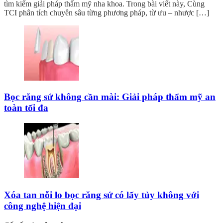
tìm kiếm giải pháp thẩm mỹ nha khoa. Trong bài viết này, Cùng
TCI phân tích chuyên sâu từng phương pháp, từ ưu – nhược […]
Bọc răng sứ không cần mài: Giải pháp thẩm mỹ an
toàn tối đa
Xóa tan nỗi lo bọc răng sứ có lấy tủy không với
công nghệ hiện đại