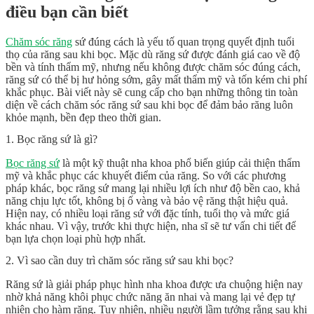
điều bạn cần biết
Chăm sóc răng
sứ đúng cách là yếu tố quan trọng quyết định tuổi
thọ của răng sau khi bọc. Mặc dù răng sứ được đánh giá cao về độ
bền và tính thẩm mỹ, nhưng nếu không được chăm sóc đúng cách,
răng sứ có thể bị hư hỏng sớm, gây mất thẩm mỹ và tốn kém chi phí
khắc phục. Bài viết này sẽ cung cấp cho bạn những thông tin toàn
diện về cách chăm sóc răng sứ sau khi bọc để đảm bảo răng luôn
khỏe mạnh, bền đẹp theo thời gian.
1. Bọc răng sứ là gì?
Bọc răng sứ
là một kỹ thuật nha khoa phổ biến giúp cải thiện thẩm
mỹ và khắc phục các khuyết điểm của răng. So với các phương
pháp khác, bọc răng sứ mang lại nhiều lợi ích như độ bền cao, khả
năng chịu lực tốt, không bị ố vàng và bảo vệ răng thật hiệu quả.
Hiện nay, có nhiều loại răng sứ với đặc tính, tuổi thọ và mức giá
khác nhau. Vì vậy, trước khi thực hiện, nha sĩ sẽ tư vấn chi tiết để
bạn lựa chọn loại phù hợp nhất.
2. Vì sao cần duy trì chăm sóc răng sứ sau khi bọc?
Răng sứ là giải pháp phục hình nha khoa được ưa chuộng hiện nay
nhờ khả năng khôi phục chức năng ăn nhai và mang lại vẻ đẹp tự
nhiên cho hàm răng. Tuy nhiên, nhiều người lầm tưởng rằng sau khi