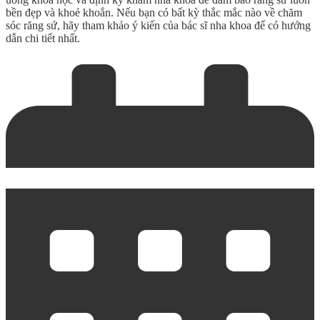
bền đẹp và khoẻ khoắn. Nếu bạn có bất kỳ thắc mắc nào về chăm
sóc răng sứ, hãy tham khảo ý kiến của bác sĩ nha khoa để có hướng
dẫn chi tiết nhất.