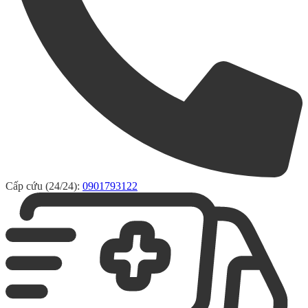
Cấp cứu (24/24):
0901793122