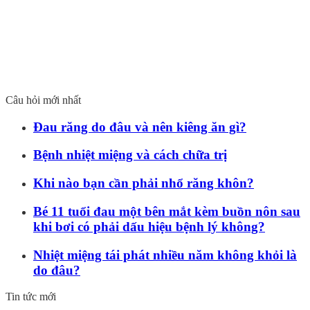
Câu hỏi mới nhất
Đau răng do đâu và nên kiêng ăn gì?
Bệnh nhiệt miệng và cách chữa trị
Khi nào bạn cần phải nhổ răng khôn?
Bé 11 tuổi đau một bên mắt kèm buồn nôn sau
khi bơi có phải dấu hiệu bệnh lý không?
Nhiệt miệng tái phát nhiều năm không khỏi là
do đâu?
Tin tức mới