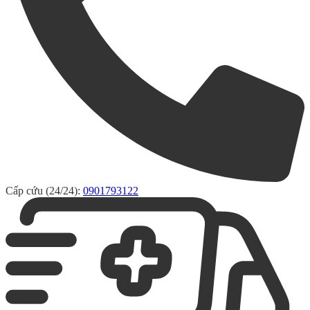
Cấp cứu (24/24):
0901793122