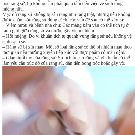
bọc răng sứ, họ không cần phải quan tâm đến việc vệ sinh răng
miệng nữa.
Mặc dù răng sứ không bị sâu răng như răng thật, nhưng nếu không
được chăm sóc răng sứ đúng cách, các vấn đề sau có thể xảy ra:
– Viêm nướu và bệnh nha chu: Các mảng bám vẫn có thể tích tụ ở
ranh giới giữa răng sứ và nướu, gây viêm nhiễm.
– Hôi miệng: Do vi khuẩn tích tụ quanh vùng răng sứ nếu không vệ
sinh sạch sẽ.
– Răng sứ bị xỉn màu: Một số loại răng sứ có thể bị nhiễm màu theo
thời gian nếu thường xuyên tiếp xúc với thực phẩm có màu đậm.
– Giảm tuổi thọ của răng sứ: Sự tích tụ cao răng và vi khuẩn có thể
làm yếu cấu trúc đỡ của răng sứ, dẫn đến bong tróc hoặc gãy vỡ.