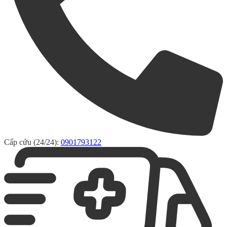
Cấp cứu (24/24):
0901793122