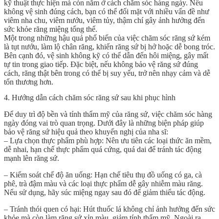
kỹ thuật thực hiện mà còn nằm ở cách chăm sóc hàng ngày. Nếu
không vệ sinh đúng cách, bạn có thể đối mặt với nhiều vấn đề như
viêm nha chu, viêm nướu, viêm tủy, thậm chí gây ảnh hưởng đến
sức khỏe răng miệng tổng thể.
Một trong những hậu quả phổ biến của việc chăm sóc răng sứ kém
là tụt nướu, làm lộ chân răng, khiến răng sứ bị hở hoặc dễ bong tróc.
Bên cạnh đó, vệ sinh không kỹ có thể dẫn đến hôi miệng, gây mất
tự tin trong giao tiếp. Đặc biệt, nếu không bảo vệ răng sứ đúng
cách, răng thật bên trong có thể bị suy yếu, trở nên nhạy cảm và dễ
tổn thương hơn.
4. Hướng dẫn cách chăm sóc răng sứ sau khi phục hình
Để duy trì độ bền và tính thẩm mỹ của răng sứ, việc chăm sóc hàng
ngày đóng vai trò quan trọng. Dưới đây là những biện pháp giúp
bảo vệ răng sứ hiệu quả theo khuyến nghị của nha sĩ:
– Lựa chọn thực phẩm phù hợp: Nên ưu tiên các loại thức ăn mềm,
dễ nhai, hạn chế thực phẩm quá cứng, quá dai để tránh tác động
mạnh lên răng sứ.
– Kiểm soát chế độ ăn uống: Hạn chế tiêu thụ đồ uống có ga, cà
phê, trà đậm màu và các loại thực phẩm dễ gây nhiễm màu răng.
Nếu sử dụng, hãy súc miệng ngay sau đó để giảm thiểu tác động.
– Tránh thói quen có hại: Hút thuốc lá không chỉ ảnh hưởng đến sức
khỏe mà còn làm răng sứ xỉn màu, giảm tính thẩm mỹ. Ngoài ra,