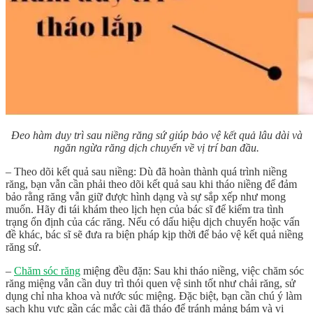
Đeo hàm duy trì sau niềng răng sứ giúp bảo vệ kết quả lâu dài và
ngăn ngừa răng dịch chuyển về vị trí ban đầu.
– Theo dõi kết quả sau niềng: Dù đã hoàn thành quá trình niềng
răng, bạn vẫn cần phải theo dõi kết quả sau khi tháo niềng để đảm
bảo rằng răng vẫn giữ được hình dạng và sự sắp xếp như mong
muốn. Hãy đi tái khám theo lịch hẹn của bác sĩ để kiểm tra tình
trạng ổn định của các răng. Nếu có dấu hiệu dịch chuyển hoặc vấn
đề khác, bác sĩ sẽ đưa ra biện pháp kịp thời để bảo vệ kết quả niềng
răng sứ.
–
Chăm sóc răng
miệng đều đặn: Sau khi tháo niềng, việc chăm sóc
răng miệng vẫn cần duy trì thói quen vệ sinh tốt như chải răng, sử
dụng chỉ nha khoa và nước súc miệng. Đặc biệt, bạn cần chú ý làm
sạch khu vực gần các mắc cài đã tháo để tránh mảng bám và vi