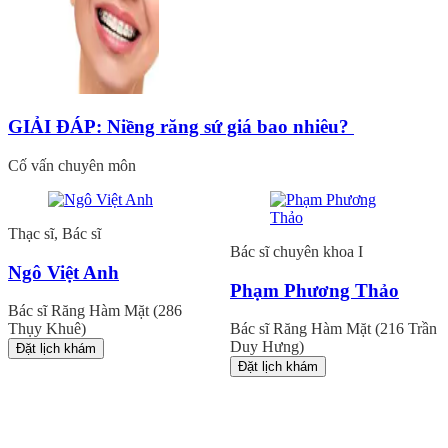
GIẢI ĐÁP: Niềng răng sứ giá bao nhiêu?
Cố vấn chuyên môn
Thạc sĩ, Bác sĩ
Bác sĩ chuyên khoa I
Ngô Việt Anh
Phạm Phương Thảo
Bác sĩ Răng Hàm Mặt (286
Thụy Khuê)
Bác sĩ Răng Hàm Mặt (216 Trần
Duy Hưng)
Đặt lịch khám
Đặt lịch khám