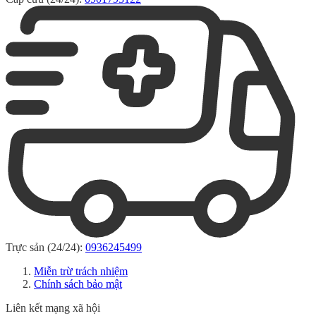
Trực sản (24/24):
0936245499
Miễn trừ trách nhiệm
Chính sách bảo mật
Liên kết mạng xã hội