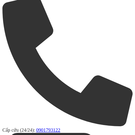
Cấp cứu (24/24):
0901793122