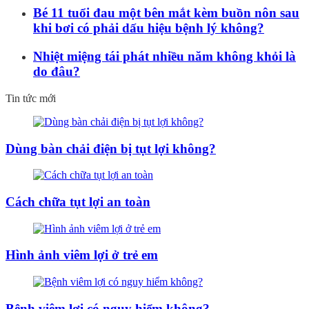
Bé 11 tuổi đau một bên mắt kèm buồn nôn sau
khi bơi có phải dấu hiệu bệnh lý không?
Nhiệt miệng tái phát nhiều năm không khỏi là
do đâu?
Tin tức mới
Dùng bàn chải điện bị tụt lợi không?
Cách chữa tụt lợi an toàn
Hình ảnh viêm lợi ở trẻ em
Bệnh viêm lợi có nguy hiểm không?