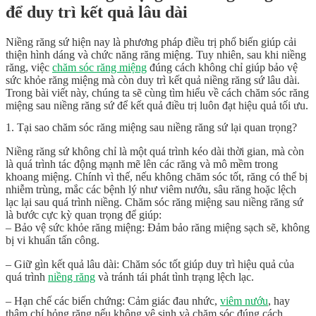
để duy trì kết quả lâu dài
Niềng răng sứ hiện nay là phương pháp điều trị phổ biến giúp cải
thiện hình dáng và chức năng răng miệng. Tuy nhiên, sau khi niềng
răng, việc
chăm sóc răng miệng
đúng cách không chỉ giúp bảo vệ
sức khỏe răng miệng mà còn duy trì kết quả niềng răng sứ lâu dài.
Trong bài viết này, chúng ta sẽ cùng tìm hiểu về cách chăm sóc răng
miệng sau niềng răng sứ để kết quả điều trị luôn đạt hiệu quả tối ưu.
1. Tại sao chăm sóc răng miệng sau niềng răng sứ lại quan trọng?
Niềng răng sứ không chỉ là một quá trình kéo dài thời gian, mà còn
là quá trình tác động mạnh mẽ lên các răng và mô mềm trong
khoang miệng. Chính vì thế, nếu không chăm sóc tốt, răng có thể bị
nhiễm trùng, mắc các bệnh lý như viêm nướu, sâu răng hoặc lệch
lạc lại sau quá trình niềng. Chăm sóc răng miệng sau niềng răng sứ
là bước cực kỳ quan trọng để giúp:
– Bảo vệ sức khỏe răng miệng: Đảm bảo răng miệng sạch sẽ, không
bị vi khuẩn tấn công.
– Giữ gìn kết quả lâu dài: Chăm sóc tốt giúp duy trì hiệu quả của
quá trình
niềng răng
và tránh tái phát tình trạng lệch lạc.
– Hạn chế các biến chứng: Cảm giác đau nhức,
viêm nướu
, hay
thậm chí hỏng răng nếu không vệ sinh và chăm sóc đúng cách.