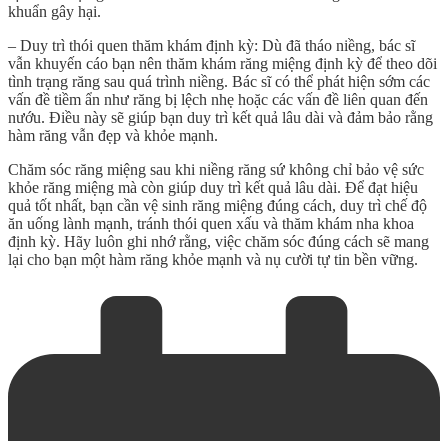
khuẩn gây hại.
– Duy trì thói quen thăm khám định kỳ: Dù đã tháo niềng, bác sĩ
vẫn khuyến cáo bạn nên thăm khám răng miệng định kỳ để theo dõi
tình trạng răng sau quá trình niềng. Bác sĩ có thể phát hiện sớm các
vấn đề tiềm ẩn như răng bị lệch nhẹ hoặc các vấn đề liên quan đến
nướu. Điều này sẽ giúp bạn duy trì kết quả lâu dài và đảm bảo rằng
hàm răng vẫn đẹp và khỏe mạnh.
Chăm sóc răng miệng sau khi niềng răng sứ không chỉ bảo vệ sức
khỏe răng miệng mà còn giúp duy trì kết quả lâu dài. Để đạt hiệu
quả tốt nhất, bạn cần vệ sinh răng miệng đúng cách, duy trì chế độ
ăn uống lành mạnh, tránh thói quen xấu và thăm khám nha khoa
định kỳ. Hãy luôn ghi nhớ rằng, việc chăm sóc đúng cách sẽ mang
lại cho bạn một hàm răng khỏe mạnh và nụ cười tự tin bền vững.