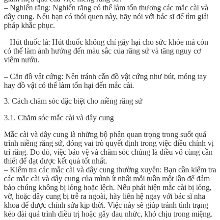
– Nghiến răng: Nghiến răng có thể làm tổn thương các mắc cài và
dây cung. Nếu bạn có thói quen này, hãy nói với bác sĩ để tìm giải
pháp khắc phục.
– Hút thuốc lá: Hút thuốc không chỉ gây hại cho sức khỏe mà còn
có thể làm ảnh hưởng đến màu sắc của răng sứ và tăng nguy cơ
viêm nướu.
– Cắn đồ vật cứng: Nên tránh cắn đồ vật cứng như bút, móng tay
hay đồ vật có thể làm tổn hại đến mắc cài.
3. Cách chăm sóc đặc biệt cho niềng răng sứ
3.1. Chăm sóc mắc cài và dây cung
Mắc cài và dây cung là những bộ phận quan trọng trong suốt quá
trình niềng răng sứ, đóng vai trò quyết định trong việc điều chỉnh vị
trí răng. Do đó, việc bảo vệ và chăm sóc chúng là điều vô cùng cần
thiết để đạt được kết quả tốt nhất.
– Kiểm tra các mắc cài và dây cung thường xuyên: Bạn cần kiểm tra
các mắc cài và dây cung của mình ít nhất mỗi tuần một lần để đảm
bảo chúng không bị lỏng hoặc lệch. Nếu phát hiện mắc cài bị lỏng,
vỡ, hoặc dây cung bị trễ ra ngoài, hãy liên hệ ngay với bác sĩ nha
khoa để được chỉnh sửa kịp thời. Việc này sẽ giúp tránh tình trạng
kéo dài quá trình điều trị hoặc gây đau nhức, khó chịu trong miệng.