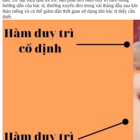
hướng dẫn của bác sĩ, thường xuyên đeo trong vài tháng đầu sau khi
tháo niềng và có thể giảm dần thời gian sử dụng khi bác sĩ thấy cần
thiết.