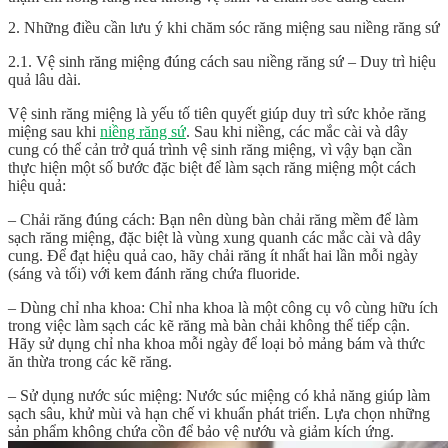
2. Những điều cần lưu ý khi chăm sóc răng miệng sau niềng răng sứ
2.1. Vệ sinh răng miệng đúng cách sau niềng răng sứ – Duy trì hiệu
quả lâu dài.
Vệ sinh răng miệng là yếu tố tiên quyết giúp duy trì sức khỏe răng
miệng sau khi
niềng răng sứ
. Sau khi niềng, các mắc cài và dây
cung có thể cản trở quá trình vệ sinh răng miệng, vì vậy bạn cần
thực hiện một số bước đặc biệt để làm sạch răng miệng một cách
hiệu quả:
– Chải răng đúng cách: Bạn nên dùng bàn chải răng mềm để làm
sạch răng miệng, đặc biệt là vùng xung quanh các mắc cài và dây
cung. Để đạt hiệu quả cao, hãy chải răng ít nhất hai lần mỗi ngày
(sáng và tối) với kem đánh răng chứa fluoride.
– Dùng chỉ nha khoa: Chỉ nha khoa là một công cụ vô cùng hữu ích
trong việc làm sạch các kẽ răng mà bàn chải không thể tiếp cận.
Hãy sử dụng chỉ nha khoa mỗi ngày để loại bỏ mảng bám và thức
ăn thừa trong các kẽ răng.
– Sử dụng nước súc miệng: Nước súc miệng có khả năng giúp làm
sạch sâu, khử mùi và hạn chế vi khuẩn phát triển. Lựa chọn những
sản phẩm không chứa cồn để bảo vệ nướu và giảm kích ứng.