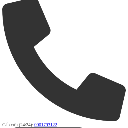
Cấp cứu (24/24):
0901793122