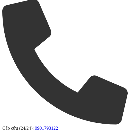
Cấp cứu (24/24):
0901793122