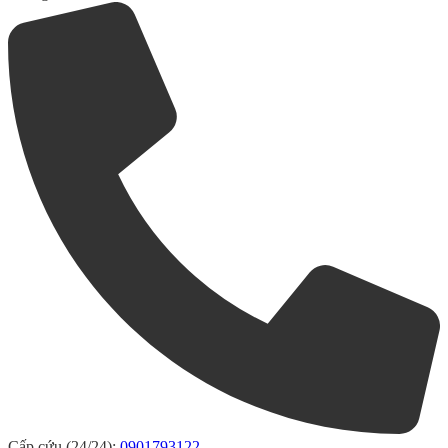
Cấp cứu (24/24):
0901793122