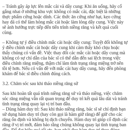
– Tránh gây áp lực lên mắc cài và dây cung: Khi ăn uống, hãy cố
gắng nhai ở những khu vực không có mắc cài, đặc biệt là những
thực phẩm cứng hoặc dính. Các thức ăn cứng như hạt, kẹo cứng
hay đá có thể làm hỏng mắc cài hoặc làm lỏng dây cung. Việc này
sẽ ảnh hưởng trực tiếp đến tiến trình niềng răng và kết quả cuối
cùng.
– Không tự ý điều chỉnh mắc cài hoặc dây cung: Tuyệt đối không tự
ý điều chỉnh mắc cài hoặc dây cung khi cảm thấy khó chịu hoặc
thấy chúng có vấn đề. Việc thay đổi các mắc cài hoặc dây cung mà
không có sự chỉ dẫn của bác sĩ có thể dẫn đến sai lệch trong việc
điều chỉnh răng miệng, thậm chí làm tình trạng răng miệng trở nên
tồi tệ hơn. Nếu có vấn đề với mắc cài hay dây cung, hãy đến phòng
khám để bác sĩ điều chỉnh đúng cách.
3.2. Chăm sóc sau khi tháo niềng răng sứ
Sau khi hoàn tất quá trình niềng răng sứ và tháo niềng, việc chăm
sóc răng miệng vẫn rất quan trọng để duy trì kết quả lâu dài và tránh
tình trạng răng quay lại vị trí ban đầu.
– Dùng hàm duy trì: Sau khi tháo niềng răng, bác sĩ sẽ chỉ định bạn
sử dụng hàm duy trì (hay còn gọi là hàm giữ răng) để giữ cho các
răng ổn định và không bị dịch chuyển. Hàm duy trì giúp cố định các
răng ở vị trí mới, đảm bảo rằng chúng không quay lại tình trạng ban
đầu. Để đạt hiệu quả tối ưu, bạn phải đeo hàm duy trì theo đúng