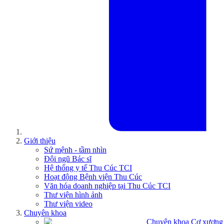
Giới thiệu
Sứ mệnh - tầm nhìn
Đội ngũ Bác sĩ
Hệ thống y tế Thu Cúc TCI
Hoạt động Bệnh viện Thu Cúc
Văn hóa doanh nghiệp tại Thu Cúc TCI
Thư viện hình ảnh
Thư viện video
Chuyên khoa
Chuyên khoa Cơ xương