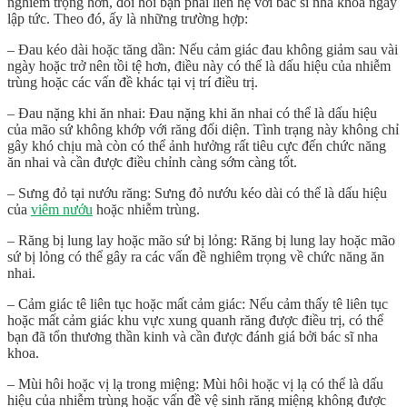
nghiêm trọng hơn, đòi hỏi bạn phải liên hệ với bác sĩ nha khoa ngay
lập tức. Theo đó, ấy là những trường hợp:
– Đau kéo dài hoặc tăng dần: Nếu cảm giác đau không giảm sau vài
ngày hoặc trở nên tồi tệ hơn, điều này có thể là dấu hiệu của nhiễm
trùng hoặc các vấn đề khác tại vị trí điều trị.
– Đau nặng khi ăn nhai: Đau nặng khi ăn nhai có thể là dấu hiệu
của mão sứ không khớp với răng đối diện. Tình trạng này không chỉ
gây khó chịu mà còn có thể ảnh hưởng rất tiêu cực đến chức năng
ăn nhai và cần được điều chỉnh càng sớm càng tốt.
– Sưng đỏ tại nướu răng: Sưng đỏ nướu kéo dài có thể là dấu hiệu
của
viêm nướu
hoặc nhiễm trùng.
– Răng bị lung lay hoặc mão sứ bị lỏng: Răng bị lung lay hoặc mão
sứ bị lỏng có thể gây ra các vấn đề nghiêm trọng về chức năng ăn
nhai.
– Cảm giác tê liên tục hoặc mất cảm giác: Nếu cảm thấy tê liên tục
hoặc mất cảm giác khu vực xung quanh răng được điều trị, có thể
bạn đã tổn thương thần kinh và cần được đánh giá bởi bác sĩ nha
khoa.
– Mùi hôi hoặc vị lạ trong miệng: Mùi hôi hoặc vị lạ có thể là dấu
hiệu của nhiễm trùng hoặc vấn đề vệ sinh răng miệng không được