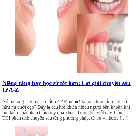
Niềng răng hay bọc sứ tốt hơn: Lời giải chuyên sâu
từ A-Z
Niềng răng hay bọc sứ tốt hơn? Đâu mới là lựa chọn tối ưu để sở
hữu nụ cười đẹp? Đây là câu hỏi khiến nhiều người băn khoăn khi
tìm kiếm giải pháp thẩm mỹ nha khoa. Trong bài viết này, Cùng
TCI phân tích chuyên sâu từng phương pháp, từ ưu – nhược […]