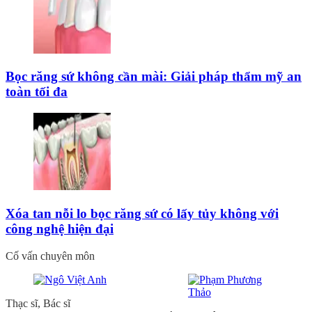
Bọc răng sứ không cần mài: Giải pháp thẩm mỹ an
toàn tối đa
Xóa tan nỗi lo bọc răng sứ có lấy tủy không với
công nghệ hiện đại
Cố vấn chuyên môn
Thạc sĩ, Bác sĩ