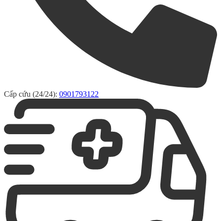
Cấp cứu (24/24):
0901793122