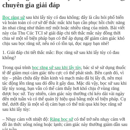
chuyên gia giải đáp
Bọc răng sứ
sau khi lấy tủy có đau không; đây là câu hỏi phổ biến
và hoàn toàn có cơ sở để thắc mắc khi bạn cần phục hồi chức năng
ăn nhai cũng như thẩm mỹ một hoặc nhiều răng của mình. Bài viết
này của Thu Cúc TCI sẽ giải đáp chi tiết thắc mắc này đồng thời
chia sẻ một số biện pháp bạn có thể áp dụng để giảm cảm giác khó
chịu sau bọc răng sứ, nếu nó có tồn tại, đọc ngay bạn nhé!
1. Giải đáp chi tiết thắc mắc: Bọc răng sứ sau khi lấy tủy có đau
không?
Trong quá trình
bọc răng sứ sau khi lấy tủy
, bác sĩ sẽ sử dụng thuốc
tê để giảm mọi cảm giác tiêu cực có thể phát sinh. Bên cạnh đó, vì
tủy – phần chứa dây thần kinh và mạch máu đã bị lấy đi, nên mọi
tác động lên răng sau đó đều ít gây đau. Mặc dù vậy, bọc sứ sau khi
lấy tủy xong, bạn vẫn có thể cảm thấy hơi khó chịu ở vùng răng
được bọc sứ. Tuy nhiên, cảm giác này thường chỉ kéo dài vài ngày
đến một tuần và có thể quản lý hiệu quả bằng một số biện pháp. Cụ
thể, dưới đây là một số dị cảm bạn có thể trải qua khi bọc răng sứ
sau khi lấy tủy:
– Nhạy cảm với nhiệt độ:
Răng bọc sứ
có thể trở nên nhạy cảm với
đồ ăn thức uống nóng hoặc lạnh; cảm giác này thường giảm dần sau
vài tuần.