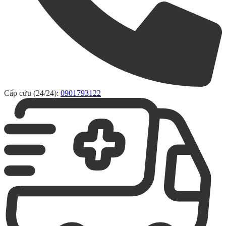
Cấp cứu (24/24):
0901793122