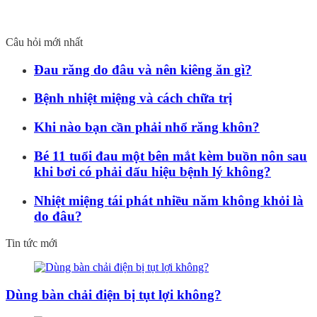
Câu hỏi mới nhất
Đau răng do đâu và nên kiêng ăn gì?
Bệnh nhiệt miệng và cách chữa trị
Khi nào bạn cần phải nhổ răng khôn?
Bé 11 tuổi đau một bên mắt kèm buồn nôn sau
khi bơi có phải dấu hiệu bệnh lý không?
Nhiệt miệng tái phát nhiều năm không khỏi là
do đâu?
Tin tức mới
Dùng bàn chải điện bị tụt lợi không?