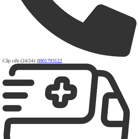
Cấp cứu (24/24):
0901793122