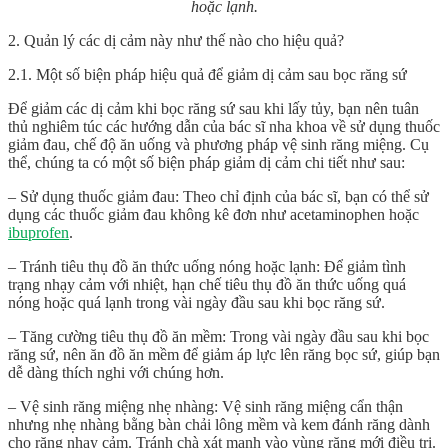
hoặc lạnh.
2. Quản lý các dị cảm này như thế nào cho hiệu quả?
2.1. Một số biện pháp hiệu quả để giảm dị cảm sau bọc răng sứ
Để giảm các dị cảm khi bọc răng sứ sau khi lấy tủy, bạn nên tuân
thủ nghiêm túc các hướng dẫn của bác sĩ nha khoa về sử dụng thuốc
giảm đau, chế độ ăn uống và phương pháp vệ sinh răng miệng. Cụ
thể, chúng ta có một số biện pháp giảm dị cảm chi tiết như sau:
– Sử dụng thuốc giảm đau: Theo chỉ định của bác sĩ, bạn có thể sử
dụng các thuốc giảm đau không kê đơn như acetaminophen hoặc
ibuprofen
.
– Tránh tiêu thụ đồ ăn thức uống nóng hoặc lạnh: Để giảm tình
trạng nhạy cảm với nhiệt, hạn chế tiêu thụ đồ ăn thức uống quá
nóng hoặc quá lạnh trong vài ngày đầu sau khi bọc răng sứ.
– Tăng cường tiêu thụ đồ ăn mềm: Trong vài ngày đầu sau khi bọc
răng sứ, nên ăn đồ ăn mềm để giảm áp lực lên răng bọc sứ, giúp bạn
dễ dàng thích nghi với chúng hơn.
– Vệ sinh răng miệng nhẹ nhàng: Vệ sinh răng miệng cẩn thận
nhưng nhẹ nhàng bằng bàn chải lông mềm và kem đánh răng dành
cho răng nhạy cảm. Tránh chà xát mạnh vào vùng răng mới điều trị.