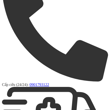
Cấp cứu (24/24):
0901793122