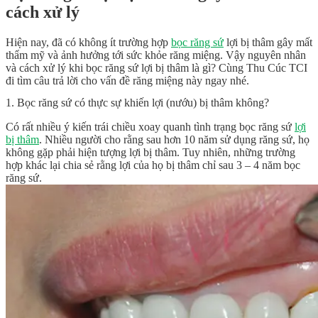
cách xử lý
Hiện nay, đã có không ít trường hợp
bọc răng sứ
lợi bị thâm gây mất
thẩm mỹ và ảnh hưởng tới sức khỏe răng miệng. Vậy nguyên nhân
và cách xử lý khi bọc răng sứ lợi bị thâm là gì? Cùng Thu Cúc TCI
đi tìm câu trả lời cho vấn đề răng miệng này ngay nhé.
1. Bọc răng sứ có thực sự khiến lợi (nướu) bị thâm không?
Có rất nhiều ý kiến trái chiều xoay quanh tình trạng
bọc răng sứ
lợi
bị thâm
. Nhiều người cho rằng sau hơn 10 năm sử dụng răng sứ, họ
không gặp phải hiện tượng lợi bị thâm. Tuy nhiên, những trường
hợp khác lại chia sẻ rằng lợi của họ bị thâm chỉ sau 3 – 4 năm bọc
răng sứ.