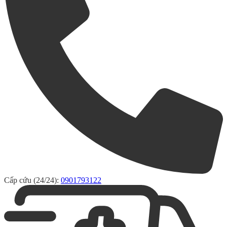
Cấp cứu (24/24):
0901793122