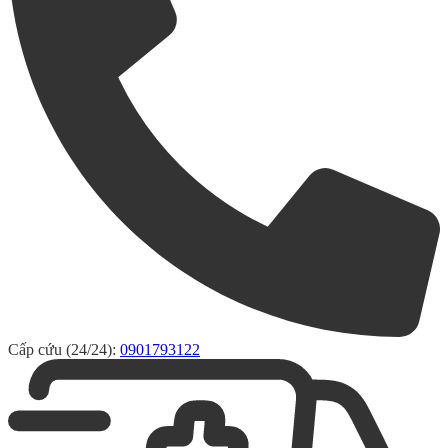
Cấp cứu (24/24):
0901793122