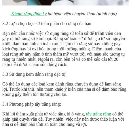
Khám răng định kỳ
tại bệnh viện chuyên khoa (minh họa).
3.2 Lựa chọn bọc sứ toàn phần cho răng của bạn
Bạn nên cân nhắc việc sử dụng răng sứ toàn sứ để tránh viền đen
gây ra bởi răng sứ kim loại. Răng sứ toàn sứ được tạo từ sứ nguyên
khối, đảm bảo tính an toàn cao. Thậm chí răng sứ này không gây
kích ứng hay bị oxi hóa trong môi trường miệng. Điểm mạnh của
loại răng sứ này nằm ở tính thẩm mỹ vượt trội với màu sắc tương tự
răng tự nhiên nhất. Ngoài ra, còn bền bỉ và có thể kéo dài tới 20
năm nếu được chăm sóc đúng cách.
3.3 Sử dụng kem đánh răng đặc trị:
Có thể áp dụng các loại kem đánh răng chuyên dụng để làm sáng
lợi. Trước khi thử, nên tham khảo ý kiến của nha sĩ để đảm bảo rằng
không gây thêm tổn thương cho lợi.
3.4 Phương pháp tẩy trắng răng:
Khi lợi thâm xuất phát từ việc răng bị ố vàng,
tẩy trắng răng
có thể
giúp giải quyết vấn đề. Tuy nhiên, việc này nên được thảo luận với
nha sĩ để đảm bảo tính an toàn cho răng và lợi.