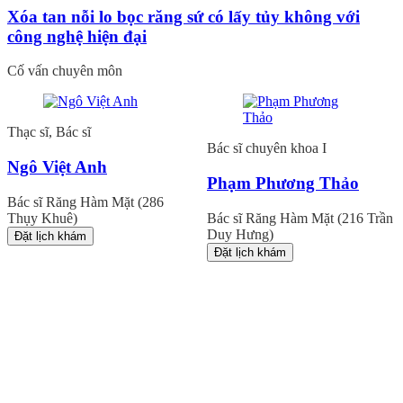
Xóa tan nỗi lo bọc răng sứ có lấy tủy không với
công nghệ hiện đại
Cố vấn chuyên môn
Thạc sĩ, Bác sĩ
Bác sĩ chuyên khoa I
Ngô Việt Anh
Phạm Phương Thảo
Bác sĩ Răng Hàm Mặt (286
Thụy Khuê)
Bác sĩ Răng Hàm Mặt (216 Trần
Duy Hưng)
Đặt lịch khám
Đặt lịch khám