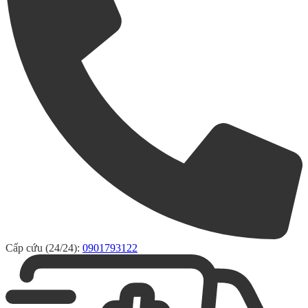
Cấp cứu (24/24):
0901793122