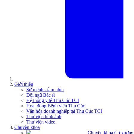
Giới thiệu
Sứ mệnh - tầm nhìn
Đội ngũ Bác sĩ
Hệ thống y tế Thu Cúc TCI
Hoạt động Bệnh viện Thu Cúc
Văn hóa doanh nghiệp tại Thu Cúc TCI
Thư viện hình ảnh
Thư viện video
Chuyên khoa
Chuyên khoa Cơ xương