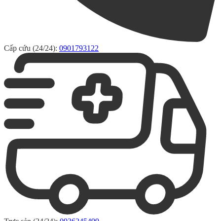
Cấp cứu (24/24):
0901793122