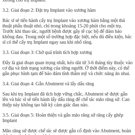
3.2. Giai đoạn 2: Đặt trụ Implant vào xương hàm
Bác sĩ sẽ tiến hành cấy trụ Implant vào xương hàm bằng một thủ
thuật phẫu thuật nhỏ, chỉ trong khoảng 15-20 phút cho một trụ.
Trước khi thao tác, người bệnh được gây tê cục bộ để đảm bảo
không đau. Trong một số trường hợp đặc biệt, nếu đủ điều kiện, bác
sĩ có thể cấy trụ Implant ngay sau khi nhổ răng.
3.3. Giai đoạn 3: Chờ quá trình tích hợp xương
Đây là giai đoạn quan trọng nhất, kéo dài từ 3-6 tháng tùy thuộc vào
cơ địa và tình trạng xương của từng người. Ở thời điểm này, có thể
gắn phục hình tạm để bảo đảm tính thẩm mỹ và chức năng ăn nhai.
3.4. Giai đoạn 4: Gắn Abutment và lấy dấu răng
Sau khi trụ Implant đã tích hợp vững chắc, Abutment sẽ được gắn
lên và bác sĩ sẽ tiến hành lấy dấu răng để chế tác mão răng sứ. Can
thiệp này không tạo bất kỳ cảm giác đau nào.
3.5. Giai đoạn 5: Hoàn thiện và gắn mão răng sứ răng cấy ghép
Implant
Mão răng sứ được chế tác sẽ được gắn cố định vào Abutment, hoàn