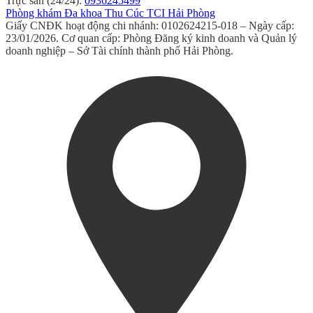
Trực sản (24/24):
0936245499
Phòng khám Đa khoa Thu Cúc TCI Hải Phòng
Giấy CNĐK hoạt động chi nhánh: 0102624215-018 – Ngày cấp:
23/01/2026. Cơ quan cấp: Phòng Đăng ký kinh doanh và Quản lý
doanh nghiệp – Sở Tài chính thành phố Hải Phòng.