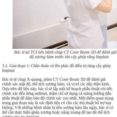
Bác sĩ tại TCI tiến hành chụp CT Cone Beam 3D để đánh giá
độ xương hàm trước khi cấy ghép răng Implant
3.1. Giai đoạn 1: Chẩn đoán và lên phác đồ điều trị răng cấy ghép
Implant
Bác sĩ sẽ chụp X-quang, phim CT Cone Beam 3D để đánh giá
chính xác mật độ, thể tích xương hàm, và vị trí các dây thần kinh.
Dựa trên dữ liệu này, bác sĩ sẽ lập một kế hoạch phẫu thuật chi tiết,
chính xác đến từng milimet, thậm chí sử dụng cả máng hướng dẫn
phẫu thuật để đảm bảo độ chính xác cao nhất. Một điểm quan trọng
trong giai đoạn này là xác định liệu có cần các thủ thuật bổ trợ hay
không. Với những bệnh nhân bị tiêu xương hàm lâu ngày, bác sĩ có
thể cần thực hiện ghép xương hoặc nâng xoang để tạo đủ thể tích
xương cho trụ Implant.