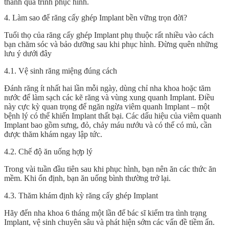
thành quá trình phục hình.
4. Làm sao để răng cấy ghép Implant bền vững trọn đời?
Tuổi thọ của
răng cấy ghép Implant
phụ thuộc rất nhiều vào cách
bạn chăm sóc và bảo dưỡng sau khi phục hình. Đừng quên những
lưu ý dưới đây
4.1. Vệ sinh răng miệng đúng cách
Đánh răng ít nhất hai lần mỗi ngày, dùng chỉ nha khoa hoặc tăm
nước để làm sạch các kẽ răng và vùng xung quanh Implant. Điều
này cực kỳ quan trọng để ngăn ngừa viêm quanh Implant – một
bệnh lý có thể khiến Implant thất bại. Các dấu hiệu của viêm quanh
Implant bao gồm sưng, đỏ, chảy máu nướu và có thể có mủ, cần
được thăm khám ngay lập tức.
4.2. Chế độ ăn uống hợp lý
Trong vài tuần đầu tiên sau khi phục hình, bạn nên ăn các thức ăn
mềm. Khi ổn định, bạn ăn uống bình thường trở lại.
4.3. Thăm khám định kỳ răng cấy ghép Implant
Hãy đến nha khoa 6 tháng một lần để bác sĩ kiểm tra tình trạng
Implant, vệ sinh chuyên sâu và phát hiện sớm các vấn đề tiềm ẩn.