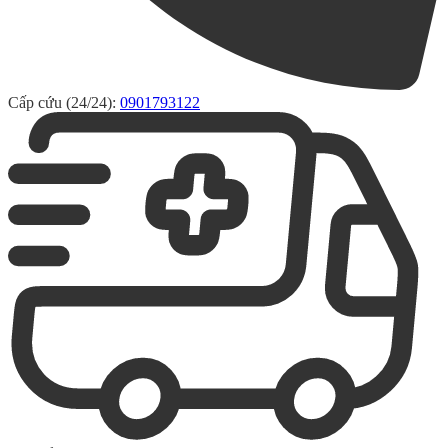
Cấp cứu (24/24):
0901793122