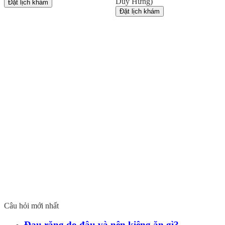
Duy Hưng)
Đặt lịch khám
Đặt lịch khám
Câu hỏi mới nhất
Đau răng do đâu và nên kiêng ăn gì?