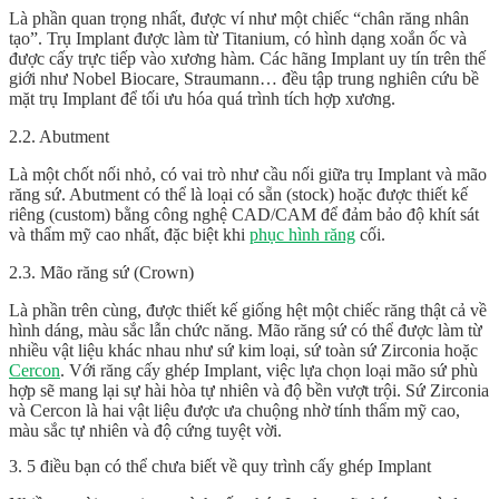
Là phần quan trọng nhất, được ví như một chiếc “chân răng nhân
tạo”. Trụ Implant được làm từ Titanium, có hình dạng xoắn ốc và
được cấy trực tiếp vào xương hàm. Các hãng Implant uy tín trên thế
giới như Nobel Biocare, Straumann… đều tập trung nghiên cứu bề
mặt trụ Implant để tối ưu hóa quá trình tích hợp xương.
2.2. Abutment
Là một chốt nối nhỏ, có vai trò như cầu nối giữa trụ Implant và mão
răng sứ. Abutment có thể là loại có sẵn (stock) hoặc được thiết kế
riêng (custom) bằng công nghệ CAD/CAM để đảm bảo độ khít sát
và thẩm mỹ cao nhất, đặc biệt khi
phục hình răng
cối.
2.3. Mão răng sứ (Crown)
Là phần trên cùng, được thiết kế giống hệt một chiếc răng thật cả về
hình dáng, màu sắc lẫn chức năng. Mão răng sứ có thể được làm từ
nhiều vật liệu khác nhau như sứ kim loại, sứ toàn sứ Zirconia hoặc
Cercon
. Với
răng cấy ghép Implant
, việc lựa chọn loại mão sứ phù
hợp sẽ mang lại sự hài hòa tự nhiên và độ bền vượt trội. Sứ Zirconia
và Cercon là hai vật liệu được ưa chuộng nhờ tính thẩm mỹ cao,
màu sắc tự nhiên và độ cứng tuyệt vời.
3. 5 điều bạn có thể chưa biết về quy trình cấy ghép Implant