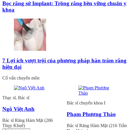
Bọc răng sứ Implant: Trồng răng bền vững chuẩn y
khoa
7 Lợi ích vượt trội của phương pháp hàn trám răng
hiện đại
Cố vấn chuyên môn
Thạc sĩ, Bác sĩ
Bác sĩ chuyên khoa I
Ngô Việt Anh
Phạm Phương Thảo
Bác sĩ Răng Hàm Mặt (286
Thụy Khuê)
Bác sĩ Răng Hàm Mặt (216 Trần