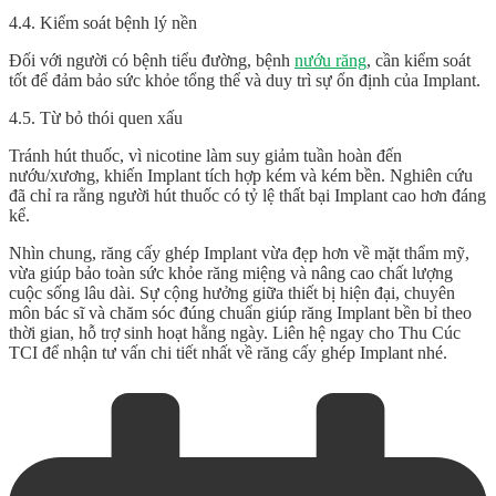
4.4. Kiểm soát bệnh lý nền
Đối với người có bệnh tiểu đường, bệnh
nướu răng
, cần kiểm soát
tốt để đảm bảo sức khỏe tổng thể và duy trì sự ổn định của Implant.
4.5. Từ bỏ thói quen xấu
Tránh hút thuốc, vì nicotine làm suy giảm tuần hoàn đến
nướu/xương, khiến Implant tích hợp kém và kém bền. Nghiên cứu
đã chỉ ra rằng người hút thuốc có tỷ lệ thất bại Implant cao hơn đáng
kể.
Nhìn chung,
răng cấy ghép Implant
vừa đẹp hơn về mặt thẩm mỹ,
vừa giúp bảo toàn sức khỏe răng miệng và nâng cao chất lượng
cuộc sống lâu dài. Sự cộng hưởng giữa thiết bị hiện đại, chuyên
môn bác sĩ và chăm sóc đúng chuẩn giúp răng Implant bền bỉ theo
thời gian, hỗ trợ sinh hoạt hằng ngày. Liên hệ ngay cho Thu Cúc
TCI để nhận tư vấn chi tiết nhất về
răng cấy ghép Implan
t nhé.