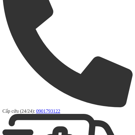
Cấp cứu (24/24):
0901793122