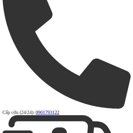
Cấp cứu (24/24):
0901793122