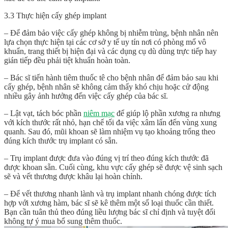
3.3 Thực hiện cấy ghép implant
– Để đảm bảo việc cấy ghép không bị nhiễm trùng, bệnh nhân nên
lựa chọn thực hiện tại các cơ sở y tế uy tín nơi có phòng mổ vô
khuẩn, trang thiết bị hiện đại và các dụng cụ dù dùng trực tiếp hay
gián tiếp đều phải tiệt khuẩn hoàn toàn.
– Bác sĩ tiến hành tiêm thuốc tê cho bệnh nhân để đảm bảo sau khi
cấy ghép, bệnh nhân sẽ không cảm thấy khó chịu hoặc cử động
nhiều gây ảnh hưởng đến việc cấy ghép của bác sĩ.
– Lật vạt, tách bóc phần
niêm mạc
để giúp lộ phần xương ra nhưng
với kích thước rất nhỏ, hạn chế tối đa việc xâm lấn đến vùng xung
quanh. Sau đó, mũi khoan sẽ làm nhiệm vụ tạo khoảng trống theo
đúng kích thước trụ implant có sẵn.
– Trụ implant được đưa vào đúng vị trí theo đúng kích thước đã
được khoan sẵn. Cuối cùng, khu vực cấy ghép sẽ được vệ sinh sạch
sẽ và vết thương được khâu lại hoàn chỉnh.
– Để vết thương nhanh lành và trụ implant nhanh chóng được tích
hợp với xương hàm, bác sĩ sẽ kê thêm một số loại thuốc cần thiết.
Bạn cần tuân thủ theo đúng liều lượng bác sĩ chỉ định và tuyệt đối
không tự ý mua bổ sung thêm thuốc.