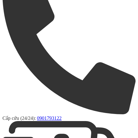
Cấp cứu (24/24):
0901793122