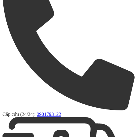
Cấp cứu (24/24):
0901793122