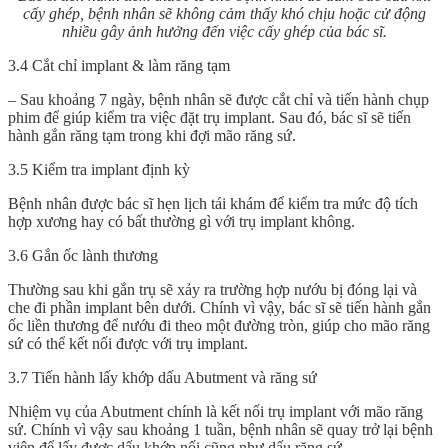
cấy ghép, bệnh nhân sẽ không cảm thấy khó chịu hoặc cử động
nhiều gây ảnh hưởng đến việc cấy ghép của bác sĩ.
3.4 Cắt chỉ implant & làm răng tạm
– Sau khoảng 7 ngày, bệnh nhân sẽ được cắt chỉ và tiến hành chụp
phim để giúp kiểm tra việc đặt trụ implant. Sau đó, bác sĩ sẽ tiến
hành gắn răng tạm trong khi đợi mão răng sứ.
3.5 Kiểm tra implant định kỳ
Bệnh nhân được bác sĩ hẹn lịch tái khám để kiểm tra mức độ tích
hợp xương hay có bất thường gì với trụ implant không.
3.6 Gắn ốc lành thương
Thường sau khi gắn trụ sẽ xảy ra trường hợp nướu bị đóng lại và
che đi phần implant bên dưới. Chính vì vậy, bác sĩ sẽ tiến hành gắn
ốc liền thương để nướu đi theo một đường tròn, giúp cho mão răng
sứ có thể kết nối được với trụ implant.
3.7 Tiến hành lấy khớp dấu Abutment và răng sứ
Nhiệm vụ của Abutment chính là kết nối trụ implant với mão răng
sứ. Chính vì vậy sau khoảng 1 tuần, bệnh nhân sẽ quay trở lại bệnh
viện để lấy được dấu khớp nối cũng như dấu răng sứ.