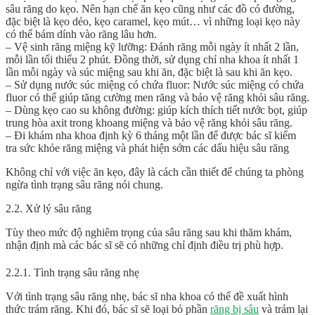
sâu răng do kẹo. Nên hạn chế ăn kẹo cũng như các đồ có đường,
đặc biệt là kẹo dẻo, kẹo caramel, kẹo mút… vì những loại kẹo này
có thể bám dính vào răng lâu hơn.
– Vệ sinh răng miệng kỹ lưỡng: Đánh răng mỗi ngày ít nhất 2 lần,
mỗi lần tối thiểu 2 phút. Đồng thời, sử dụng chỉ nha khoa ít nhất 1
lần mỗi ngày và súc miệng sau khi ăn, đặc biệt là sau khi ăn kẹo.
– Sử dụng nước súc miệng có chứa fluor: Nước súc miệng có chứa
fluor có thể giúp tăng cường men răng và bảo vệ răng khỏi sâu răng.
– Dùng kẹo cao su không đường: giúp kích thích tiết nước bọt, giúp
trung hòa axit trong khoang miệng và bảo vệ răng khỏi sâu răng.
– Đi khám nha khoa định kỳ 6 tháng một lần để được bác sĩ kiểm
tra sức khỏe răng miệng và phát hiện sớm các dấu hiệu sâu răng
Không chỉ với việc ăn kẹo, đây là cách cần thiết để chúng ta phòng
ngừa tình trạng sâu răng nói chung.
2.2. Xử lý sâu răng
Tùy theo mức độ nghiêm trọng của sâu răng sau khi thăm khám,
nhận định mà các bác sĩ sẽ có những chỉ định điều trị phù hợp.
2.2.1. Tình trạng sâu răng nhẹ
Với tình trạng sâu răng nhẹ, bác sĩ nha khoa có thể đề xuất hình
thức trám răng. Khi đó, bác sĩ sẽ loại bỏ phần
răng bị sâu
và trám lại