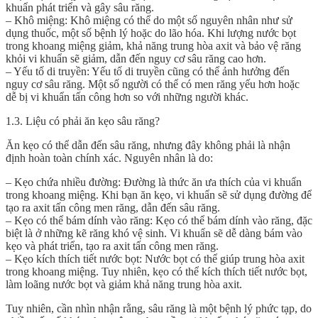
khuẩn phát triển và gây sâu răng.
– Khô miệng: Khô miệng có thể do một số nguyên nhân như sử
dụng thuốc, một số bệnh lý hoặc do lão hóa. Khi lượng nước bọt
trong khoang miệng giảm, khả năng trung hòa axit và bảo vệ răng
khỏi vi khuẩn sẽ giảm, dẫn đến nguy cơ sâu răng cao hơn.
– Yếu tố di truyền: Yếu tố di truyền cũng có thể ảnh hưởng đến
nguy cơ sâu răng. Một số người có thể có men răng yếu hơn hoặc
dễ bị vi khuẩn tấn công hơn so với những người khác.
1.3. Liệu có phải ăn kẹo sâu răng?
Ăn kẹo có thể dẫn đến sâu răng, nhưng đây không phải là nhận
định hoàn toàn chính xác. Nguyên nhân là do:
– Kẹo chứa nhiều đường: Đường là thức ăn ưa thích của vi khuẩn
trong khoang miệng. Khi bạn ăn kẹo, vi khuẩn sẽ sử dụng đường để
tạo ra axit tấn công men răng, dẫn đến sâu răng.
– Kẹo có thể bám dính vào răng: Kẹo có thể bám dính vào răng, đặc
biệt là ở những kẽ răng khó vệ sinh. Vi khuẩn sẽ dễ dàng bám vào
kẹo và phát triển, tạo ra axit tấn công men răng.
– Kẹo kích thích tiết nước bọt: Nước bọt có thể giúp trung hòa axit
trong khoang miệng. Tuy nhiên, kẹo có thể kích thích tiết nước bọt,
làm loãng nước bọt và giảm khả năng trung hòa axit.
Tuy nhiên, cần nhìn nhận rằng, sâu răng là một bệnh lý phức tạp, do