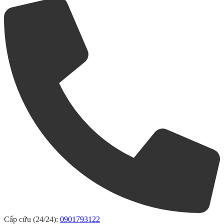
Cấp cứu (24/24):
0901793122