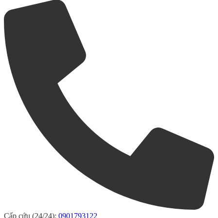
Cấp cứu (24/24):
0901793122