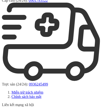
Cấp cứu (24/24):
0901793122
Trực sản (24/24):
0936245499
Miễn trừ trách nhiệm
Chính sách bảo mật
Liên kết mạng xã hội