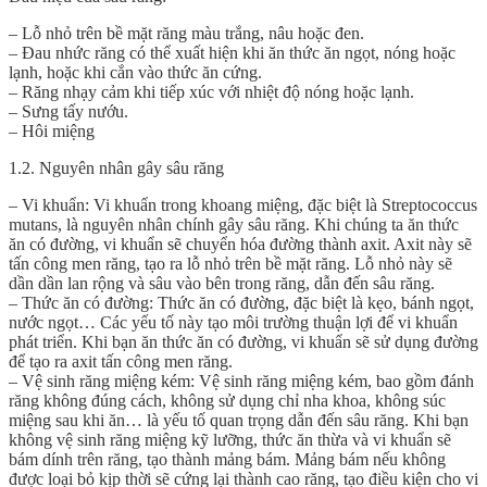
– Lỗ nhỏ trên bề mặt răng màu trắng, nâu hoặc đen.
– Đau nhức răng có thể xuất hiện khi ăn thức ăn ngọt, nóng hoặc
lạnh, hoặc khi cắn vào thức ăn cứng.
– Răng nhạy cảm khi tiếp xúc với nhiệt độ nóng hoặc lạnh.
– Sưng tấy nướu.
– Hôi miệng
1.2. Nguyên nhân gây sâu răng
– Vi khuẩn: Vi khuẩn trong khoang miệng, đặc biệt là Streptococcus
mutans, là nguyên nhân chính gây sâu răng. Khi chúng ta ăn thức
ăn có đường, vi khuẩn sẽ chuyển hóa đường thành axit. Axit này sẽ
tấn công men răng, tạo ra lỗ nhỏ trên bề mặt răng. Lỗ nhỏ này sẽ
dần dần lan rộng và sâu vào bên trong răng, dẫn đến sâu răng.
– Thức ăn có đường: Thức ăn có đường, đặc biệt là kẹo, bánh ngọt,
nước ngọt… Các yếu tố này tạo môi trường thuận lợi để vi khuẩn
phát triển. Khi bạn ăn thức ăn có đường, vi khuẩn sẽ sử dụng đường
để tạo ra axit tấn công men răng.
– Vệ sinh răng miệng kém: Vệ sinh răng miệng kém, bao gồm đánh
răng không đúng cách, không sử dụng chỉ nha khoa, không súc
miệng sau khi ăn… là yếu tố quan trọng dẫn đến sâu răng. Khi bạn
không vệ sinh răng miệng kỹ lưỡng, thức ăn thừa và vi khuẩn sẽ
bám dính trên răng, tạo thành mảng bám. Mảng bám nếu không
được loại bỏ kịp thời sẽ cứng lại thành cao răng, tạo điều kiện cho vi