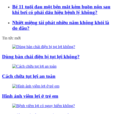
Bé 11 tuổi đau một bên mắt kèm buồn nôn sau
khi bơi có phải dấu hiệu bệnh lý không?
Nhiệt miệng tái phát nhiều năm không khỏi là
do đâu?
Tin tức mới
Dùng bàn chải điện bị tụt lợi không?
Cách chữa tụt lợi an toàn
Hình ảnh viêm lợi ở trẻ em