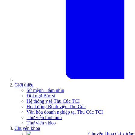
Giới thiệu
Sứ mệnh - tầm nhìn
Đội ngũ Bác sĩ
Hệ thống y tế Thu Cúc TCI
Hoạt động Bệnh viện Thu Cúc
Văn hóa doanh nghiệp tại Thu Cúc TCI
Thư viện hình ảnh
Thư viện video
Chuyên khoa
Chuyên khoa Cơ xương