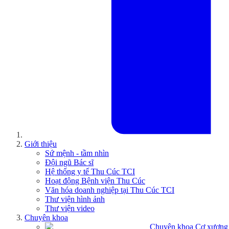
Giới thiệu
Sứ mệnh - tầm nhìn
Đội ngũ Bác sĩ
Hệ thống y tế Thu Cúc TCI
Hoạt động Bệnh viện Thu Cúc
Văn hóa doanh nghiệp tại Thu Cúc TCI
Thư viện hình ảnh
Thư viện video
Chuyên khoa
Chuyên khoa Cơ xương