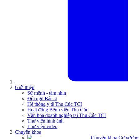
Giới thiệu
Sứ mệnh - tầm nhìn
Đội ngũ Bác sĩ
Hệ thống y tế Thu Cúc TCI
Hoạt động Bệnh viện Thu Cúc
Văn hóa doanh nghiệp tại Thu Cúc TCI
Thư viện hình ảnh
Thư viện video
Chuyên khoa
Chuyên khoa Cơ xương