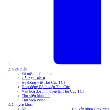
Giới thiệu
Sứ mệnh - tầm nhìn
Đội ngũ Bác sĩ
Hệ thống y tế Thu Cúc TCI
Hoạt động Bệnh viện Thu Cúc
Văn hóa doanh nghiệp tại Thu Cúc TCI
Thư viện hình ảnh
Thư viện video
Chuyên khoa
Chuyên khoa Cơ xương