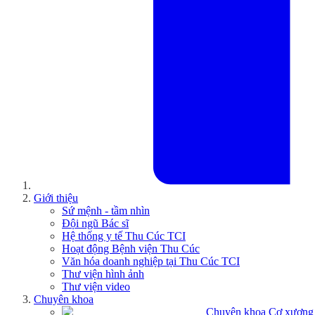
Giới thiệu
Sứ mệnh - tầm nhìn
Đội ngũ Bác sĩ
Hệ thống y tế Thu Cúc TCI
Hoạt động Bệnh viện Thu Cúc
Văn hóa doanh nghiệp tại Thu Cúc TCI
Thư viện hình ảnh
Thư viện video
Chuyên khoa
Chuyên khoa Cơ xương