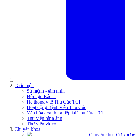
Giới thiệu
Sứ mệnh - tầm nhìn
Đội ngũ Bác sĩ
Hệ thống y tế Thu Cúc TCI
Hoạt động Bệnh viện Thu Cúc
Văn hóa doanh nghiệp tại Thu Cúc TCI
Thư viện hình ảnh
Thư viện video
Chuyên khoa
Chuyên khoa Cơ xương