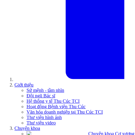
Giới thiệu
Sứ mệnh - tầm nhìn
Đội ngũ Bác sĩ
Hệ thống y tế Thu Cúc TCI
Hoạt động Bệnh viện Thu Cúc
Văn hóa doanh nghiệp tại Thu Cúc TCI
Thư viện hình ảnh
Thư viện video
Chuyên khoa
Chuyên khoa Cơ xương