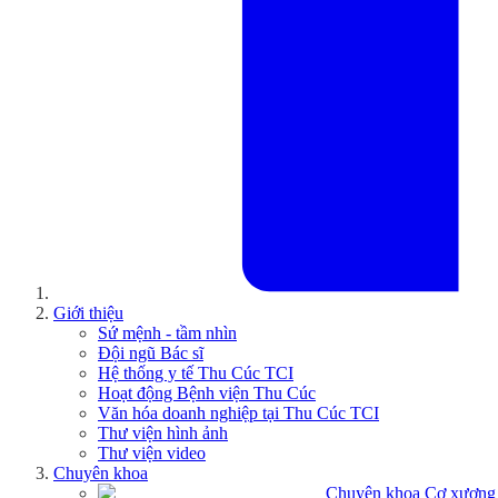
Giới thiệu
Sứ mệnh - tầm nhìn
Đội ngũ Bác sĩ
Hệ thống y tế Thu Cúc TCI
Hoạt động Bệnh viện Thu Cúc
Văn hóa doanh nghiệp tại Thu Cúc TCI
Thư viện hình ảnh
Thư viện video
Chuyên khoa
Chuyên khoa Cơ xương