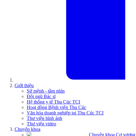
Giới thiệu
Sứ mệnh - tầm nhìn
Đội ngũ Bác sĩ
Hệ thống y tế Thu Cúc TCI
Hoạt động Bệnh viện Thu Cúc
Văn hóa doanh nghiệp tại Thu Cúc TCI
Thư viện hình ảnh
Thư viện video
Chuyên khoa
Chuyên khoa Cơ xương