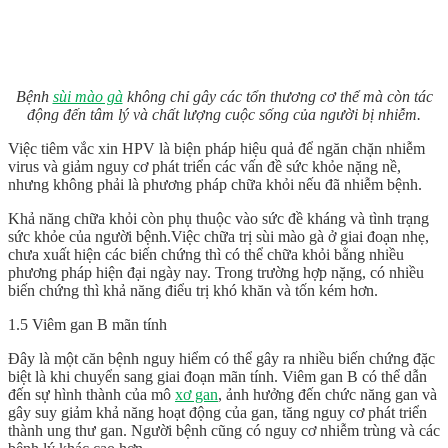
Bệnh
sùi mào gà
không chỉ gây các tổn thương cơ thể mà còn tác
động đến tâm lý và chất lượng cuộc sống của người bị nhiễm.
Việc tiêm vắc xin HPV là biện pháp hiệu quả để ngăn chặn nhiễm
virus và giảm nguy cơ phát triển các vấn đề sức khỏe nặng nề,
nhưng không phải là phương pháp chữa khỏi nếu đã nhiễm bệnh.
Khả năng chữa khỏi còn phụ thuộc vào sức đề kháng và tình trạng
sức khỏe của người bệnh.Việc chữa trị sùi mào gà ở giai đoạn nhẹ,
chưa xuất hiện các biến chứng thì có thể chữa khỏi bằng nhiều
phương pháp hiện đại ngày nay. Trong trường hợp nặng, có nhiều
biến chứng thì khả năng điểu trị khó khăn và tốn kém hơn.
1.5 Viêm gan B mãn tính
Đây là một căn bệnh nguy hiểm có thể gây ra nhiều biến chứng đặc
biệt là khi chuyển sang giai đoạn mãn tính. Viêm gan B có thể dẫn
đến sự hình thành của mô
xơ gan
, ảnh hưởng đến chức năng gan và
gây suy giảm khả năng hoạt động của gan, tăng nguy cơ phát triển
thành ung thư gan. Người bệnh cũng có nguy cơ nhiễm trùng và các