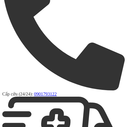
Cấp cứu (24/24):
0901793122