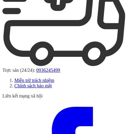
Trực sản (24/24):
0936245499
Miễn trừ trách nhiệm
Chính sách bảo mật
Liên kết mạng xã hội