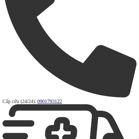
Cấp cứu (24/24):
0901793122