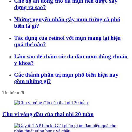
Chế độ ăn uống cho da mụn nên được xây
dựng ra sao?
Những nguyên nhân gây mụn trứng cá phổ
biến là gì?
Tác dụng của retinol với mụn mang lại hiệu
quả thế nào?
Làm sao để chăm sóc da dầu mụn đúng chuẩn
y khoa?
Các thành phần trị mụn phổ biến hiện nay
gồm những gì?
Tin tức mới
Chu vi vòng đầu của thai nhi 20 tuần