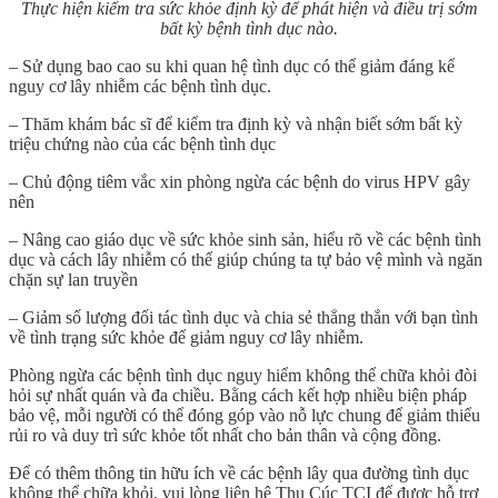
Thực hiện kiểm tra sức khỏe định kỳ để phát hiện và điều trị sớm
bất kỳ bệnh tình dục nào.
– Sử dụng bao cao su khi quan hệ tình dục có thể giảm đáng kể
nguy cơ lây nhiễm các bệnh tình dục.
– Thăm khám bác sĩ để kiểm tra định kỳ và nhận biết sớm bất kỳ
triệu chứng nào của các bệnh tình dục
– Chủ động tiêm vắc xin phòng ngừa các bệnh do virus HPV gây
nên
– Nâng cao giáo dục về sức khỏe sinh sản, hiểu rõ về các bệnh tình
dục và cách lây nhiễm có thể giúp chúng ta tự bảo vệ mình và ngăn
chặn sự lan truyền
– Giảm số lượng đối tác tình dục và chia sẻ thẳng thắn với bạn tình
về tình trạng sức khỏe để giảm nguy cơ lây nhiễm.
Phòng ngừa các bệnh tình dục nguy hiểm không thể chữa khỏi đòi
hỏi sự nhất quán và đa chiều. Bằng cách kết hợp nhiều biện pháp
bảo vệ, mỗi người có thể đóng góp vào nỗ lực chung để giảm thiểu
rủi ro và duy trì sức khỏe tốt nhất cho bản thân và cộng đồng.
Để có thêm thông tin hữu ích về
các bệnh lây qua đường tình
dục
không thể chữa khỏi, vui lòng liên hệ Thu Cúc TCI để được hỗ trợ