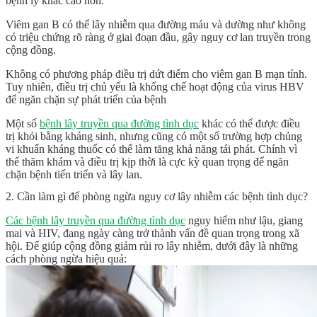
bệnh lý khác cao hơn.
Viêm gan B có thể lây nhiễm qua đường máu và dường như không
có triệu chứng rõ ràng ở giai đoạn đầu, gây nguy cơ lan truyền trong
cộng đồng.
Không có phương pháp điều trị dứt điểm cho viêm gan B mạn tính.
Tuy nhiên, điều trị chủ yếu là khống chế hoạt động của virus HBV
để ngăn chặn sự phát triển của bệnh
Một số
bệnh lây truyền qua đường tình dục
khác có thể được điều
trị khỏi bằng kháng sinh, nhưng cũng có một số trường hợp chủng
vi khuẩn kháng thuốc có thể làm tăng khả năng tái phát. Chính vì
thế thăm khám và điều trị kịp thời là cực kỳ quan trọng để ngăn
chặn bệnh tiến triển và lây lan.
2. Cần làm gì để phòng ngừa nguy cơ lây nhiễm các bệnh tình dục?
Các bệnh lây truyền qua đường tình dục
nguy hiểm như lậu, giang
mai và HIV, đang ngày càng trở thành vấn đề quan trọng trong xã
hội. Để giúp cộng đồng giảm rủi ro lây nhiễm, dưới đây là những
cách phòng ngừa hiệu quả: