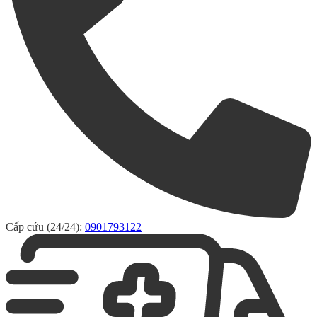
Cấp cứu (24/24):
0901793122