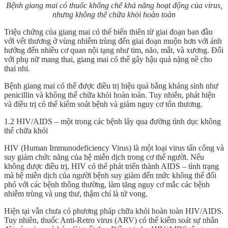
Bệnh giang mai có thuốc khống chế khả năng hoạt động của virus,
nhưng không thể chữa khỏi hoàn toàn
Triệu chứng của giang mai có thể biến thiên từ giai đoạn ban đầu
với vết thương ở vùng nhiễm trùng đến giai đoạn muộn hơn với ảnh
hưởng đến nhiều cơ quan nội tạng như tim, não, mắt, và xương. Đối
với phụ nữ mang thai, giang mai có thể gây hậu quả nặng nề cho
thai nhi.
Bệnh giang mai có thể được điều trị hiệu quả bằng kháng sinh như
penicillin và không thể chữa khỏi hoàn toàn. Tuy nhiên, phát hiện
và điều trị có thể kiểm soát bệnh và giảm nguy cơ tổn thương.
1.2 HIV/AIDS – một trong các bệnh lây qua đường tình dục không
thể chữa khỏi
HIV (Human Immunodeficiency Virus) là một loại virus tấn công và
suy giảm chức năng của hệ miễn dịch trong cơ thể người. Nếu
không được điều trị, HIV có thể phát triển thành AIDS – tình trạng
mà hệ miễn dịch của người bệnh suy giảm đến mức không thể đối
phó với các bệnh thông thường, làm tăng nguy cơ mắc các bệnh
nhiễm trùng và ung thư, thậm chí là tử vong.
Hiện tại vẫn chưa có phương pháp chữa khỏi hoàn toàn HIV/AIDS.
Tuy nhiên, thuốc Anti-Retro virus (ARV) có thể kiểm soát sự nhân