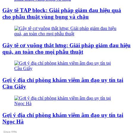
Gây tê TAP block: Giải pháp giảm đau hiệu quả
cho phẫu thuật vùng bụng và chậu
Gây tê cơ vuông thắt lưng: Giải pháp giảm đau hiệu
quả, an toàn cho mọi phẫu thuật
Gợi ý địa chỉ phòng khám viêm âm đạo uy tín tại
Cầu Giấy
Gợi ý địa chỉ phòng khám viêm âm đạo uy tín tại
Ngọc Hà