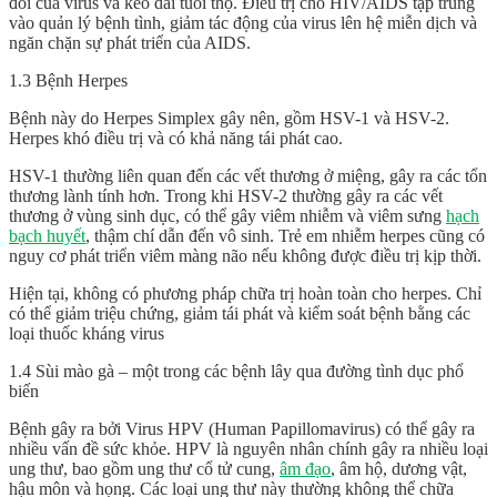
đôi của virus và kéo dài tuổi thọ. Điều trị cho HIV/AIDS tập trung
vào quản lý bệnh tình, giảm tác động của virus lên hệ miễn dịch và
ngăn chặn sự phát triển của AIDS.
1.3 Bệnh Herpes
Bệnh này do Herpes Simplex gây nên, gồm HSV-1 và HSV-2.
Herpes khó điều trị và có khả năng tái phát cao.
HSV-1 thường liên quan đến các vết thương ở miệng, gây ra các tổn
thương lành tính hơn. Trong khi HSV-2 thường gây ra các vết
thương ở vùng sinh dục, có thể gây viêm nhiễm và viêm sưng
hạch
bạch huyết
, thậm chí dẫn đến vô sinh. Trẻ em nhiễm herpes cũng có
nguy cơ phát triển viêm màng não nếu không được điều trị kịp thời.
Hiện tại, không có phương pháp chữa trị hoàn toàn cho herpes. Chỉ
có thể giảm triệu chứng, giảm tái phát và kiểm soát bệnh bằng các
loại thuốc kháng virus
1.4 Sùi mào gà – một trong các bệnh lây qua đường tình dục phổ
biến
Bệnh gây ra bởi Virus HPV (Human Papillomavirus) có thể gây ra
nhiều vấn đề sức khỏe. HPV là nguyên nhân chính gây ra nhiều loại
ung thư, bao gồm ung thư cổ tử cung,
âm đạo
, âm hộ, dương vật,
hậu môn và họng. Các loại ung thư này thường không thể chữa