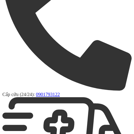
Cấp cứu (24/24):
0901793122