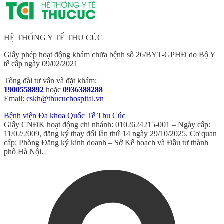
HỆ THỐNG Y TẾ THU CÚC
Giấy phép hoạt động khám chữa bệnh số 26/BYT-GPHĐ do Bộ Y
tế cấp ngày 09/02/2021
Tổng đài tư vấn và đặt khám:
1900558892
hoặc
0936388288
Email:
cskh@thucuchospital.vn
Bệnh viện Đa khoa Quốc Tế Thu Cúc
Giấy CNĐK hoạt động chi nhánh: 0102624215-001 – Ngày cấp:
11/02/2009, đăng ký thay đổi lần thứ 14 ngày 29/10/2025. Cơ quan
cấp: Phòng Đăng ký kinh doanh – Sở Kế hoạch và Đầu tư thành
phố Hà Nội.