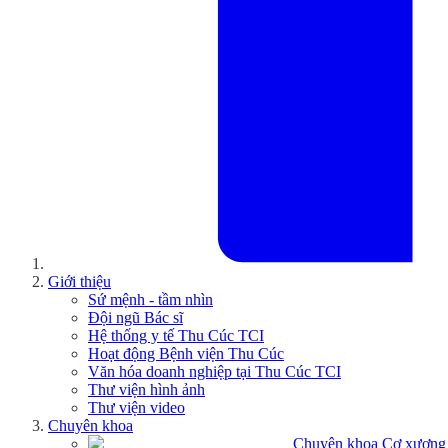
Giới thiệu
Sứ mệnh - tầm nhìn
Đội ngũ Bác sĩ
Hệ thống y tế Thu Cúc TCI
Hoạt động Bệnh viện Thu Cúc
Văn hóa doanh nghiệp tại Thu Cúc TCI
Thư viện hình ảnh
Thư viện video
Chuyên khoa
Chuyên khoa Cơ xương