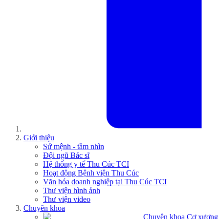
Giới thiệu
Sứ mệnh - tầm nhìn
Đội ngũ Bác sĩ
Hệ thống y tế Thu Cúc TCI
Hoạt động Bệnh viện Thu Cúc
Văn hóa doanh nghiệp tại Thu Cúc TCI
Thư viện hình ảnh
Thư viện video
Chuyên khoa
Chuyên khoa Cơ xương