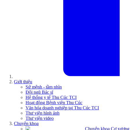
Giới thiệu
Sứ mệnh - tầm nhìn
Đội ngũ Bác sĩ
Hệ thống y tế Thu Cúc TCI
Hoạt động Bệnh viện Thu Cúc
Văn hóa doanh nghiệp tại Thu Cúc TCI
Thư viện hình ảnh
Thư viện video
Chuyên khoa
Chuyên khoa Cơ xương