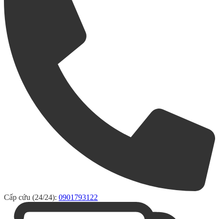
Cấp cứu (24/24):
0901793122