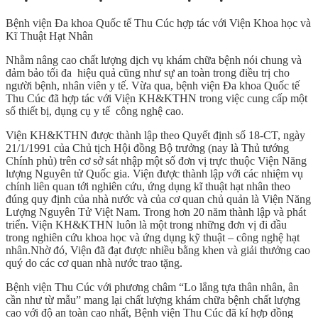
Bệnh viện Đa khoa Quốc tế Thu Cúc hợp tác với Viện Khoa học và
Kĩ Thuật Hạt Nhân
Nhằm nâng cao chất lượng dịch vụ khám chữa bệnh nói chung và
đảm bảo tối đa hiệu quả cũng như sự an toàn trong điều trị cho
người bệnh, nhân viên y tế. Vừa qua, bệnh viện Đa khoa Quốc tế
Thu Cúc đã hợp tác với Viện KH&KTHN trong việc cung cấp một
số thiết bị, dụng cụ y tế công nghệ cao.
Viện KH&KTHN được thành lập theo Quyết định số 18-CT, ngày
21/1/1991 của Chủ tịch Hội đồng Bộ trưởng (nay là Thủ tướng
Chính phủ) trên cơ sở sát nhập một số đơn vị trực thuộc Viện Năng
lượng Nguyên tử Quốc gia. Viện được thành lập với các nhiệm vụ
chính liên quan tới nghiên cứu, ứng dụng kĩ thuật hạt nhân theo
đúng quy định của nhà nước và của cơ quan chủ quản là Viện Năng
Lượng Nguyên Tử Việt Nam. Trong hơn 20 năm thành lập và phát
triển. Viện KH&KTHN luôn là một trong những đơn vị đi đầu
trong nghiên cứu khoa học và ứng dụng kỹ thuật – công nghệ hạt
nhân.Nhờ đó, Viện đã đạt được nhiều bằng khen và giải thưởng cao
quý do các cơ quan nhà nước trao tặng.
Bệnh viện Thu Cúc với phương châm “Lo lắng tựa thân nhân, ân
cần như từ mẫu” mang lại chất lượng khám chữa bệnh chất lượng
cao với độ an toàn cao nhất, Bệnh viện Thu Cúc đã kí hợp đồng