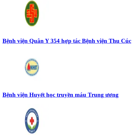
Bệnh viện Quân Y 354 hợp tác Bệnh viện Thu Cúc
Bệnh viện Huyết học truyền máu Trung ương