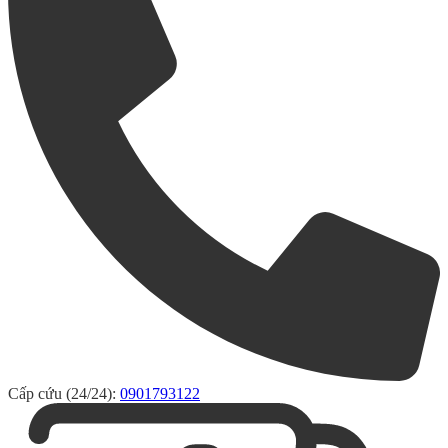
Cấp cứu (24/24):
0901793122