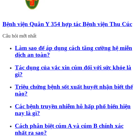
Bệnh viện Quân Y 354 hợp tác Bệnh viện Thu Cúc
Câu hỏi mới nhất
Làm sao để áp dụng cách tăng cường hệ miễn
dịch an toàn?
Tác dụng của vắc xin cúm đối với sức khỏe là
gì?
Triệu chứng bệnh sốt xuất huyết nhận biết thế
nào?
Các bệnh truyền nhiễm hô hấp phổ biến hiện
nay là gì?
Cách phân biệt cúm A và cúm B chính xác
nhất ra sao?