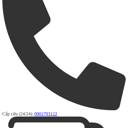
Cấp cứu (24/24):
0901793122