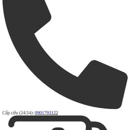
Cấp cứu (24/24):
0901793122