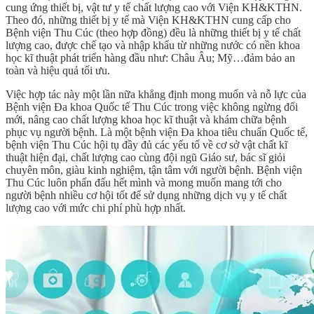
cung ứng thiết bị, vật tư y tế chất lượng cao với Viện KH&KTHN.
Theo đó, những thiết bị y tế mà Viện KH&KTHN cung cấp cho
Bệnh viện Thu Cúc (theo hợp đồng) đều là những thiết bị y tế chất
lượng cao, được chế tạo và nhập khẩu từ những nước có nền khoa
học kĩ thuật phát triển hàng đầu như: Châu Âu; Mỹ…đảm bảo an
toàn và hiệu quả tối ưu.
Việc hợp tác này một lần nữa khẳng định mong muốn và nỗ lực của
Bệnh viện Đa khoa Quốc tế Thu Cúc trong việc không ngừng đổi
mới, nâng cao chất lượng khoa học kĩ thuật và khám chữa bệnh
phục vụ người bệnh. Là một bệnh viện Đa khoa tiêu chuẩn Quốc tế,
bệnh viện Thu Cúc hội tụ đầy đủ các yếu tố về cơ sở vật chất kĩ
thuật hiện đại, chất lượng cao cùng đội ngũ Giáo sư, bác sĩ giỏi
chuyên môn, giàu kinh nghiệm, tận tâm với người bệnh. Bệnh viện
Thu Cúc luôn phấn đấu hết mình và mong muốn mang tới cho
người bệnh nhiều cơ hội tốt để sử dụng những dịch vụ y tế chất
lượng cao với mức chi phí phù hợp nhất.