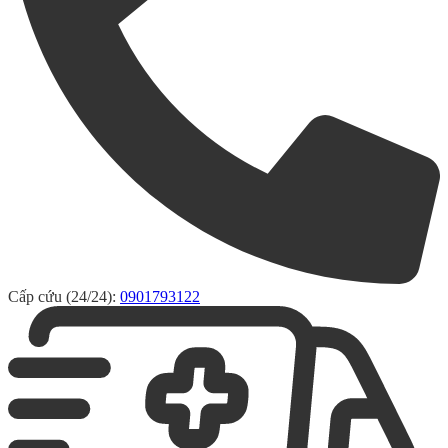
Cấp cứu (24/24):
0901793122