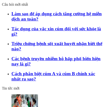
Câu hỏi mới nhất
Làm sao để áp dụng cách tăng cường hệ miễn
dịch an toàn?
Tác dụng của vắc xin cúm đối với sức khỏe là
gì?
Triệu chứng bệnh sốt xuất huyết nhận biết thế
nào?
Các bệnh truyền nhiễm hô hấp phổ biến hiện
nay là gì?
Cách phân biệt cúm A và cúm B chính xác
nhất ra sao?
Tin tức mới