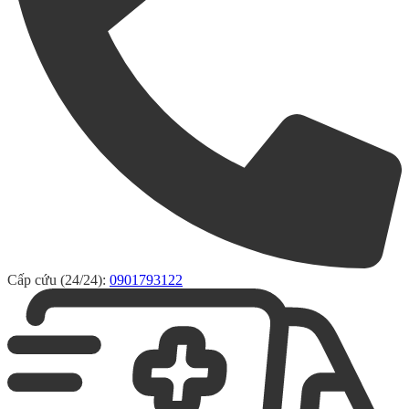
Cấp cứu (24/24):
0901793122