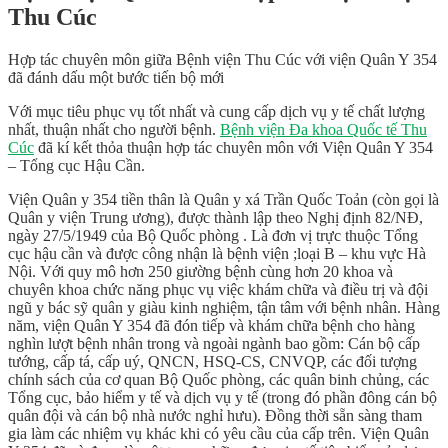
Thu Cúc
Hợp tác chuyên môn giữa Bệnh viện Thu Cúc với viện Quân Y 354
đã đánh dấu một bước tiến bộ mới
Với mục tiêu phục vụ tốt nhất và cung cấp dịch vụ y tế chất lượng
nhất, thuận nhất cho người bệnh.
Bệnh viện Đa khoa Quốc tế Thu
Cúc
đã kí kết thỏa thuận hợp tác chuyên môn với Viện Quân Y 354
– Tổng cục Hậu Cần.
Viện Quân y 354 tiền thân là Quân y xá Trần Quốc Toản (còn gọi là
Quân y viện Trung ương), được thành lập theo Nghị định 82/NĐ,
ngày 27/5/1949 của Bộ Quốc phòng . Là đơn vị trực thuộc Tổng
cục hậu cần và được công nhận là bệnh viện ;loại B – khu vực Hà
Nội. Với quy mô hơn 250 giường bệnh cùng hơn 20 khoa và
chuyên khoa chức năng phục vụ việc khám chữa và điều trị và đội
ngũ y bác sỹ quân y giàu kinh nghiệm, tận tâm với bệnh nhân. Hàng
năm, viện Quân Y 354 đã đón tiếp và khám chữa bệnh cho hàng
nghìn lượt bệnh nhân trong và ngoài ngành bao gồm: Cán bộ cấp
tướng, cấp tá, cấp uý, QNCN, HSQ-CS, CNVQP, các đối tượng
chính sách của cơ quan Bộ Quốc phòng, các quân binh chủng, các
Tổng cục, bảo hiểm y tế và dịch vụ y tế (trong đó phần đông cán bộ
quân đội và cán bộ nhà nước nghỉ hưu). Đồng thời sẵn sàng tham
gia làm các nhiệm vụ khác khi có yêu cầu của cấp trên. Viện Quân