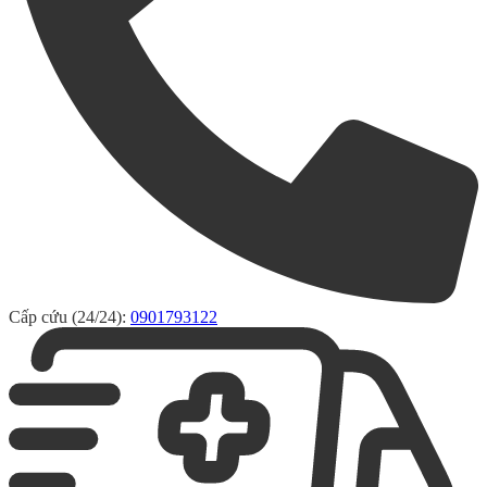
Cấp cứu (24/24):
0901793122