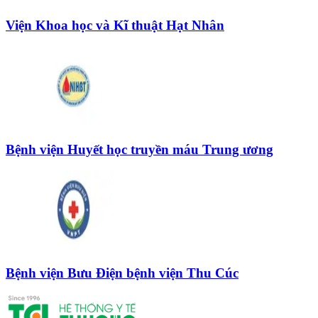
Viện Khoa học và Kĩ thuật Hạt Nhân
Bệnh viện Huyết học truyền máu Trung ương
Bệnh viện Bưu Điện bệnh viện Thu Cúc