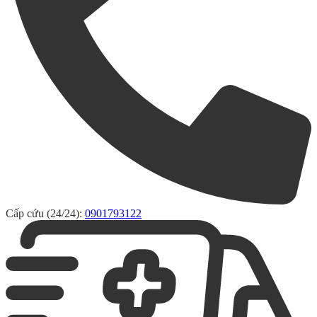
Cấp cứu (24/24):
0901793122