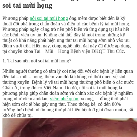
soi tai mũi họng
Phương pháp
nội soi tai mũi họng
ống mềm được biết đến là kỹ
thuật đột phá trong chẩn đoán và điều trị các bệnh lý tai mũi họng.
Phương pháp ngày càng trở nên phổ biến và ứng dụng tại hầu hết
các bệnh viện uy tín. Không chỉ thế, đây là một trong những kỹ
thuật có khả năng phát hiện ung thư tai mũi họng sớm nhờ vào ưu
điểm vượt trội. Hiện nay, công nghệ hiện đại này đã được áp dụng
tại chuyên khoa Tai – Mũi – Họng Bệnh viện ĐKQT Thu Cúc.
1. Tại sao nên nội soi tai mũi họng?
Nhiều người thường có tâm lý coi nhẹ đối với các bệnh lý liên quan
đến tai – mũi – họng, thêm vào đó là không có thói quen vệ sinh
thường xuyên. Bệnh lý về tai mũi họng thường phổ biến ở các nước
Châu Á, trong đó có Việt Nam. Do đó, nội soi tai mũi họng là
phương pháp giúp chẩn đoán sớm và chính xác các bệnh lý nghiêm
trọng như viêm amidan,
viêm phế quản
, xoang,… đồng thời phát
hiện sớm các tế bào gây ung thư. Theo thống kê, có đến 80%
trường hợp bệnh nhân ung thư phát hiện bệnh ở giai đoạn muộn, rất
khó để chữa trị.