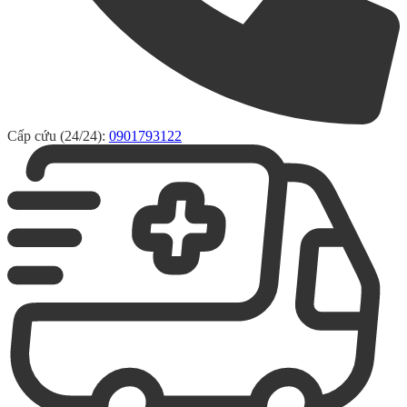
Cấp cứu (24/24):
0901793122