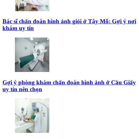
Bác sĩ chẩn đoán hình ảnh giỏi ở Tây Mỗ: Gợi ý nơi
khám uy tín
Gợi ý phòng khám chẩn đoán hình ảnh ở Cầu Giấy
uy tín nên chọn