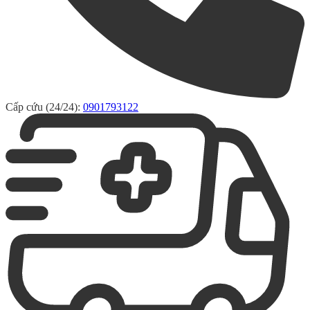
Cấp cứu (24/24):
0901793122