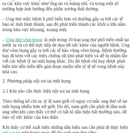
ra các khu vực khác như ống tai và màng nhĩ, và trong một số
trường hợp ảnh hưởng đến phần xương thái dương.
– Ung thư mũi: bệnh ít phổ biến hơn và thường gây ra bởi các tế
bào ác tính hình thành, sau đó phát triển thành các khối u lớn nằm
trong khu vực khoang, xoang mũi.
–
Ung thư vòm họng
: là một trong 10 loại ung thư phổ biến nhất tại
nước ta và có thể trực tiếp đe dọa tới sức khỏe của người bệnh. Ung
thư vòm họng gây ra bởi các tế bào vùng vòm họng. Bệnh thường
hay đi kèm với các triệu chứng rất khó phát hiện và dễ bị nhầm lẫn
với các bệnh lý tai mũi họng khác. Do đó bệnh chỉ hay được phát
hiện khi tiến triển đến giai đoạn muộn nên tỷ lệ tử vong bệnh này
khá cao.
2. Phương pháp nội soi tai mũi họng
2.1 Khi nào cần thực hiện nội soi tai mũi họng
Theo thống kê chỉ ra, tỷ lệ nam giới có nguy cơ mắc ung thư về tai
mũi họng nhiều hơn nữ giới. Do đó, nam giới cần phải đi tầm soát
ung sớm khi cảm thấy cơ thể có bất kì dấu hiệu bất thường nào, để
bảo vệ sức khỏe của bản thân.
Khi thấy cơ thể xuất hiện những dấu hiệu sau cần phải đi thực hiện
nội soi tai
mũi họng ngay để tần soát ung thư sớm: