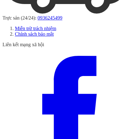
Trực sản (24/24):
0936245499
Miễn trừ trách nhiệm
Chính sách bảo mật
Liên kết mạng xã hội