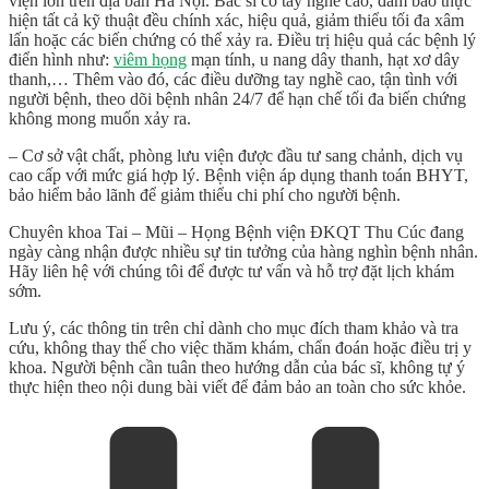
viện lớn trên địa bàn Hà Nội. Bác sĩ có tay nghề cao, đảm bảo thực
hiện tất cả kỹ thuật đều chính xác, hiệu quả, giảm thiểu tối đa xâm
lấn hoặc các biến chứng có thể xảy ra. Điều trị hiệu quả các bệnh lý
điển hình như:
viêm họng
mạn tính, u nang dây thanh, hạt xơ dây
thanh,… Thêm vào đó, các điều dưỡng tay nghề cao, tận tình với
người bệnh, theo dõi bệnh nhân 24/7 để hạn chế tối đa biến chứng
không mong muốn xảy ra.
– Cơ sở vật chất, phòng lưu viện được đầu tư sang chảnh, dịch vụ
cao cấp với mức giá hợp lý. Bệnh viện áp dụng thanh toán BHYT,
bảo hiểm bảo lãnh để giảm thiểu chi phí cho người bệnh.
Chuyên khoa Tai – Mũi – Họng Bệnh viện ĐKQT Thu Cúc đang
ngày càng nhận được nhiều sự tin tưởng của hàng nghìn bệnh nhân.
Hãy liên hệ với chúng tôi để được tư vấn và hỗ trợ đặt lịch khám
sớm.
Lưu ý, các thông tin trên chỉ dành cho mục đích tham khảo và tra
cứu, không thay thế cho việc thăm khám, chẩn đoán hoặc điều trị y
khoa. Người bệnh cần tuân theo hướng dẫn của bác sĩ, không tự ý
thực hiện theo nội dung bài viết để đảm bảo an toàn cho sức khỏe.