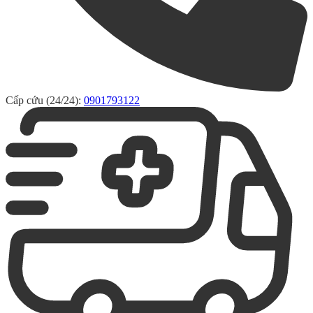
Cấp cứu (24/24):
0901793122