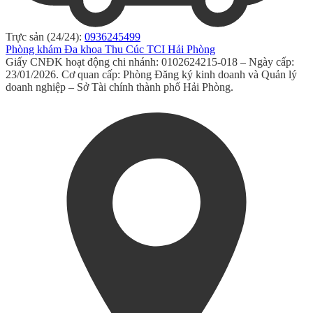
Trực sản (24/24):
0936245499
Phòng khám Đa khoa Thu Cúc TCI Hải Phòng
Giấy CNĐK hoạt động chi nhánh: 0102624215-018 – Ngày cấp:
23/01/2026. Cơ quan cấp: Phòng Đăng ký kinh doanh và Quản lý
doanh nghiệp – Sở Tài chính thành phố Hải Phòng.