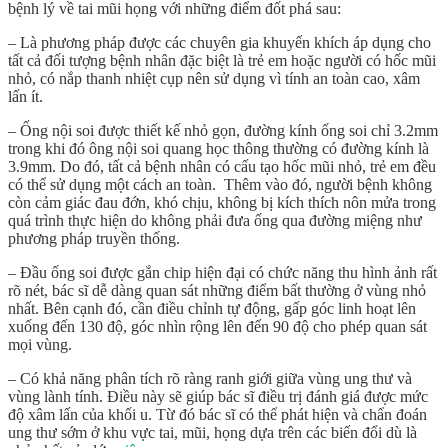
bệnh lý về tai mũi họng với những điểm đốt phá sau:
– Là phương pháp được các chuyên gia khuyến khích áp dụng cho
tất cả đối tượng bệnh nhân đặc biệt là trẻ em hoặc người có hốc mũi
nhỏ, có nắp thanh nhiệt cụp nên sử dụng vì tính an toàn cao, xâm
lấn ít.
– Ống nội soi được thiết kế nhỏ gọn, đường kính ống soi chỉ 3.2mm
trong khi đó ông nội soi quang học thông thường có đường kính là
3.9mm. Do đó, tất cả bệnh nhân có cấu tạo hốc mũi nhỏ, trẻ em đều
có thể sử dụng một cách an toàn. Thêm vào đó, người bệnh không
còn cảm giác đau đớn, khó chịu, không bị kích thích nôn mửa trong
quá trình thực hiện do không phải đưa ống qua đường miệng như
phương pháp truyền thống.
– Đầu ống soi được gắn chip hiện đại có chức năng thu hình ảnh rất
rõ nét, bác sĩ dễ dàng quan sát những điểm bất thường ở vùng nhỏ
nhất. Bên cạnh đó, cần điều chỉnh tự động, gấp góc linh hoạt lên
xuống đến 130 độ, góc nhìn rộng lên đến 90 độ cho phép quan sát
mọi vùng.
– Có khả năng phân tích rõ ràng ranh giới giữa vùng ung thư và
vùng lành tính. Điều này sẽ giúp bác sĩ điều trị đánh giá được mức
độ xâm lấn của khối u. Từ đó bác sĩ có thể phát hiện và chẩn đoán
ung thư sớm ở khu vực tai, mũi, họng dựa trên các biến đổi dù là