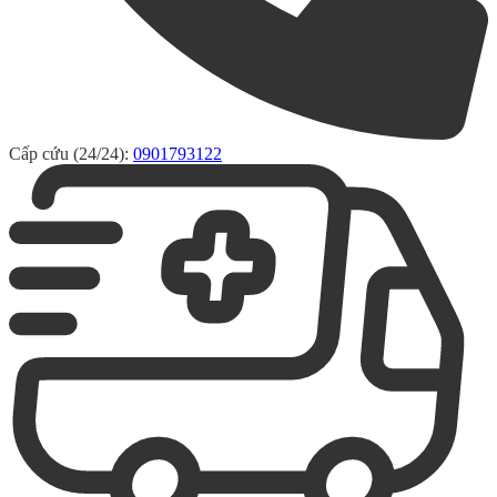
Cấp cứu (24/24):
0901793122