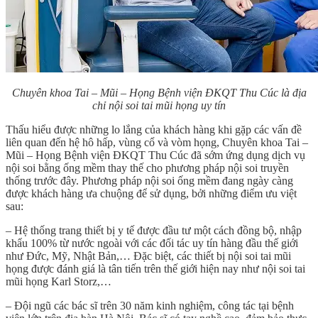
Chuyên khoa Tai – Mũi – Họng Bệnh viện ĐKQT Thu Cúc là địa
chỉ nội soi tai mũi họng uy tín
Thấu hiểu được những lo lắng của khách hàng khi gặp các vấn đề
liên quan đến hệ hô hấp, vùng cổ và vòm họng, Chuyên khoa Tai –
Mũi – Họng Bệnh viện ĐKQT Thu Cúc đã sớm ứng dụng dịch vụ
nội soi bằng ống mềm thay thế cho phương pháp nội soi truyền
thống trước đây. Phương pháp nội soi ống mềm đang ngày càng
được khách hàng ưa chuộng để sử dụng, bởi những điểm ưu việt
sau:
– Hệ thống trang thiết bị y tế được đầu tư một cách đồng bộ, nhập
khẩu 100% từ nước ngoài với các đối tác uy tín hàng đầu thế giới
như Đức, Mỹ, Nhật Bản,… Đặc biệt, các thiết bị nội soi tai mũi
họng được đánh giá là tân tiến trên thế giới hiện nay như nội soi tai
mũi họng Karl Storz,…
– Đội ngũ các bác sĩ trên 30 năm kinh nghiệm, công tác tại bệnh