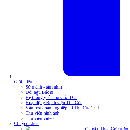
Giới thiệu
Sứ mệnh - tầm nhìn
Đội ngũ Bác sĩ
Hệ thống y tế Thu Cúc TCI
Hoạt động Bệnh viện Thu Cúc
Văn hóa doanh nghiệp tại Thu Cúc TCI
Thư viện hình ảnh
Thư viện video
Chuyên khoa
Chuyên khoa Cơ xương