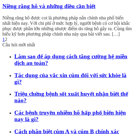
Niềng răng hô và những điều cần biết
Niềng răng hô được coi là phương pháp nắn chỉnh nha phổ biến
nhất hiện nay. Với chi phí ở mức hợp lý, người bệnh có cơ hội khắc
phục được phần lớn những nhược điểm do răng hô gây ra. Cùng tìm
hiểu kỹ hơn phương pháp chỉnh nha này qua bài viết sau. […]
1
2
Câu hỏi mới nhất
Làm sao để áp dụng cách tăng cường hệ miễn
dịch an toàn?
Tác dụng của vắc xin cúm đối với sức khỏe là
gì?
Triệu chứng bệnh sốt xuất huyết nhận biết thế
nào?
Các bệnh truyền nhiễm hô hấp phổ biến hiện
nay là gì?
Cách phân biệt cúm A và cúm B chính xác