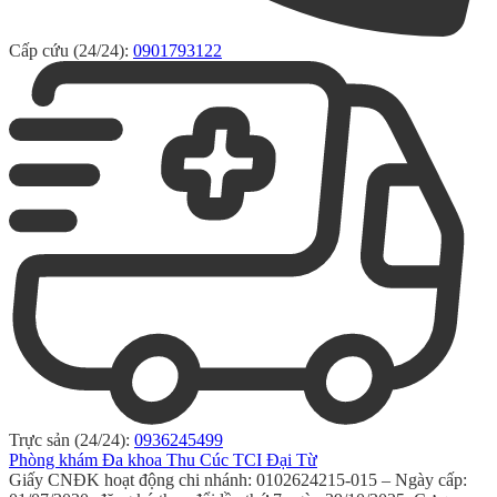
Cấp cứu (24/24):
0901793122
Trực sản (24/24):
0936245499
Phòng khám Đa khoa Thu Cúc TCI Đại Từ
Giấy CNĐK hoạt động chi nhánh: 0102624215-015 – Ngày cấp: