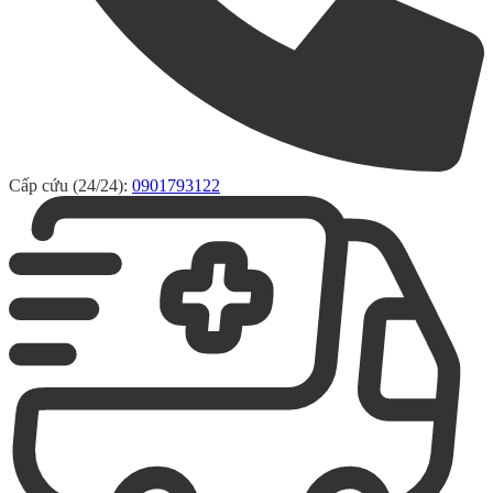
Cấp cứu (24/24):
0901793122