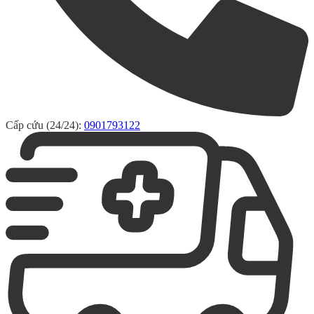
Cấp cứu (24/24):
0901793122