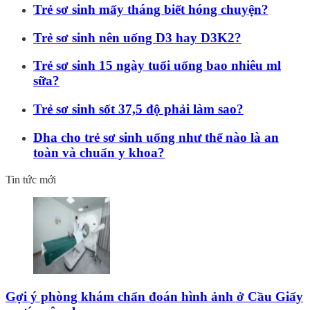
Trẻ sơ sinh mấy tháng biết hóng chuyện?
Trẻ sơ sinh nên uống D3 hay D3K2?
Trẻ sơ sinh 15 ngày tuổi uống bao nhiêu ml
sữa?
Trẻ sơ sinh sốt 37,5 độ phải làm sao?
Dha cho trẻ sơ sinh uống như thế nào là an
toàn và chuẩn y khoa?
Tin tức mới
Gợi ý phòng khám chẩn đoán hình ảnh ở Cầu Giấy