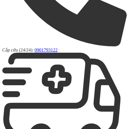
Cấp cứu (24/24):
0901793122