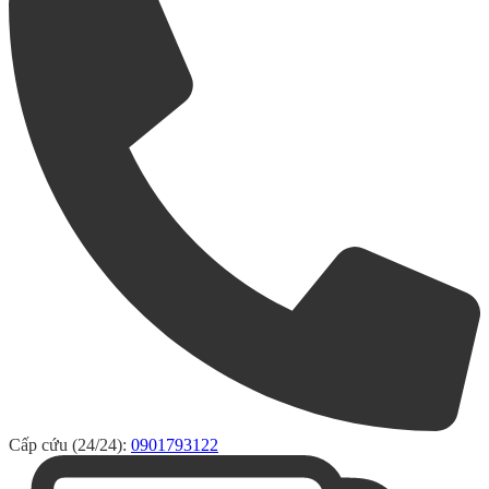
Cấp cứu (24/24):
0901793122