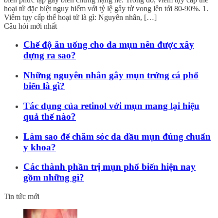
hoại tử đặc biệt nguy hiểm với tỷ lệ gây tử vong lên tới 80-90%. 1.
Viêm tụy cấp thể hoại tử là gì: Nguyên nhân, […]
Câu hỏi mới nhất
Chế độ ăn uống cho da mụn nên được xây
dựng ra sao?
Những nguyên nhân gây mụn trứng cá phổ
biến là gì?
Tác dụng của retinol với mụn mang lại hiệu
quả thế nào?
Làm sao để chăm sóc da dầu mụn đúng chuẩn
y khoa?
Các thành phần trị mụn phổ biến hiện nay
gồm những gì?
Tin tức mới