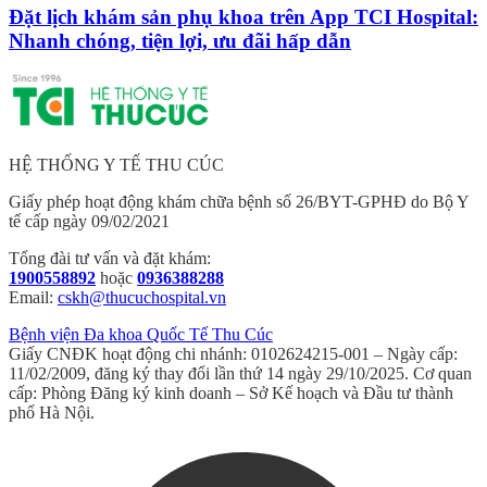
Đặt lịch khám sản phụ khoa trên App TCI Hospital:
Nhanh chóng, tiện lợi, ưu đãi hấp dẫn
HỆ THỐNG Y TẾ THU CÚC
Giấy phép hoạt động khám chữa bệnh số 26/BYT-GPHĐ do Bộ Y
tế cấp ngày 09/02/2021
Tổng đài tư vấn và đặt khám:
1900558892
hoặc
0936388288
Email:
cskh@thucuchospital.vn
Bệnh viện Đa khoa Quốc Tế Thu Cúc
Giấy CNĐK hoạt động chi nhánh: 0102624215-001 – Ngày cấp:
11/02/2009, đăng ký thay đổi lần thứ 14 ngày 29/10/2025. Cơ quan
cấp: Phòng Đăng ký kinh doanh – Sở Kế hoạch và Đầu tư thành
phố Hà Nội.