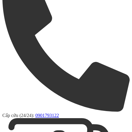
Cấp cứu (24/24):
0901793122