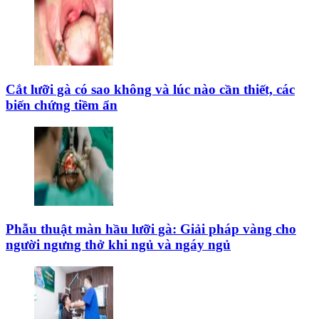
Cắt lưỡi gà có sao không và lúc nào cần thiết, các
biến chứng tiềm ẩn
Phẫu thuật màn hầu lưỡi gà: Giải pháp vàng cho
người ngưng thở khi ngủ và ngáy ngủ