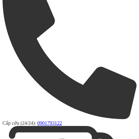
Cấp cứu (24/24):
0901793122