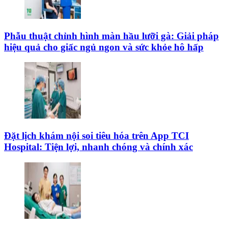
Phẫu thuật chỉnh hình màn hầu lưỡi gà: Giải pháp
hiệu quả cho giấc ngủ ngon và sức khỏe hô hấp
Đặt lịch khám nội soi tiêu hóa trên App TCI
Hospital: Tiện lợi, nhanh chóng và chính xác