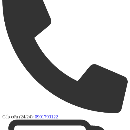
Cấp cứu (24/24):
0901793122