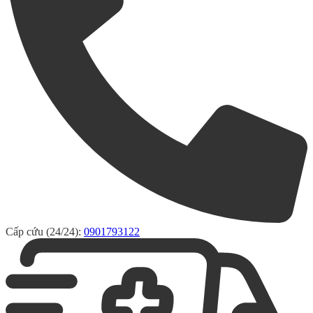
Cấp cứu (24/24):
0901793122