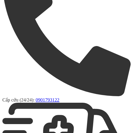
Cấp cứu (24/24):
0901793122