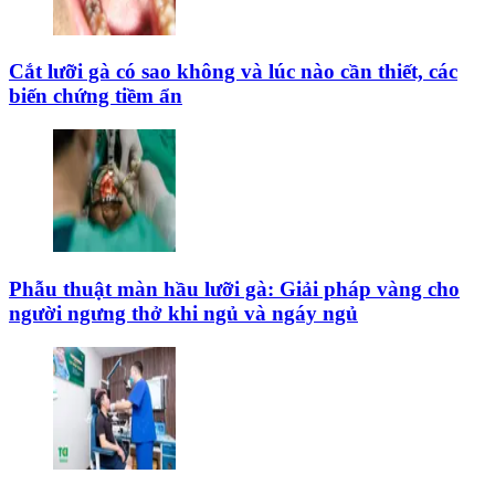
Cắt lưỡi gà có sao không và lúc nào cần thiết, các
biến chứng tiềm ẩn
Phẫu thuật màn hầu lưỡi gà: Giải pháp vàng cho
người ngưng thở khi ngủ và ngáy ngủ