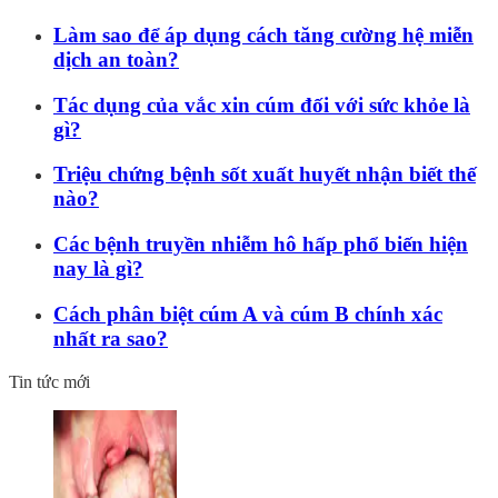
Làm sao để áp dụng cách tăng cường hệ miễn
dịch an toàn?
Tác dụng của vắc xin cúm đối với sức khỏe là
gì?
Triệu chứng bệnh sốt xuất huyết nhận biết thế
nào?
Các bệnh truyền nhiễm hô hấp phổ biến hiện
nay là gì?
Cách phân biệt cúm A và cúm B chính xác
nhất ra sao?
Tin tức mới