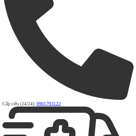
Cấp cứu (24/24):
0901793122