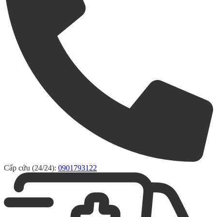
Cấp cứu (24/24):
0901793122