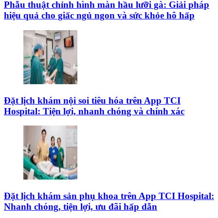
Phẫu thuật chỉnh hình màn hầu lưỡi gà: Giải pháp
hiệu quả cho giấc ngủ ngon và sức khỏe hô hấp
Đặt lịch khám nội soi tiêu hóa trên App TCI
Hospital: Tiện lợi, nhanh chóng và chính xác
Đặt lịch khám sản phụ khoa trên App TCI Hospital:
Nhanh chóng, tiện lợi, ưu đãi hấp dẫn