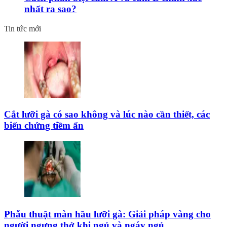
nhất ra sao?
Tin tức mới
Cắt lưỡi gà có sao không và lúc nào cần thiết, các
biến chứng tiềm ẩn
Phẫu thuật màn hầu lưỡi gà: Giải pháp vàng cho
người ngưng thở khi ngủ và ngáy ngủ