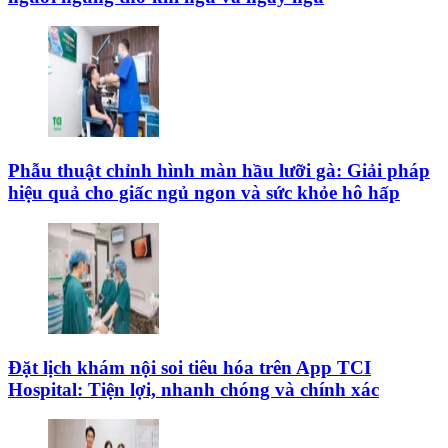
Phẫu thuật chỉnh hình màn hầu lưỡi gà: Giải pháp
hiệu quả cho giấc ngủ ngon và sức khỏe hô hấp
Đặt lịch khám nội soi tiêu hóa trên App TCI
Hospital: Tiện lợi, nhanh chóng và chính xác