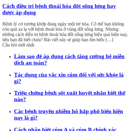
Cách điều trị bệnh thoái hóa đốt sống lưng hay
được áp dụng
Bệnh lý cơ xương khớp đang ngày một trẻ hóa. Có thể bạn không
còn quá xa lạ với bệnh thoái hóa ở vùng đốt sống lưng. Nhưng
những cách điều trị bệnh thoái hóa đốt sống lưng hiệu quả hiện nay,
liệu bạn đã biết chưa? Bài viết này sẽ giúp bạn tìm hiểu […]
Câu hỏi mới nhất
Làm sao để áp dụng cách tăng cường hệ miễn
dịch an toàn?
Tác dụng của vắc xin cúm đối với sức khỏe là
gì?
Triệu chứng bệnh sốt xuất huyết nhận biết thế
nào?
Các bệnh truyền nhiễm hô hấp phổ biến hiện
nay là gì?
Cách phân biệt cúm A và cúm B chính xác