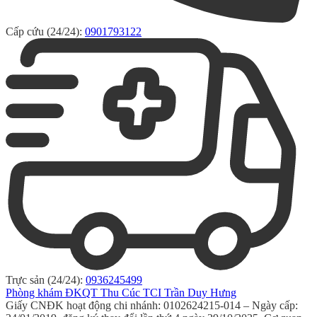
Cấp cứu (24/24):
0901793122
Trực sản (24/24):
0936245499
Phòng khám ĐKQT Thu Cúc TCI Trần Duy Hưng
Giấy CNĐK hoạt động chi nhánh: 0102624215-014 – Ngày cấp: