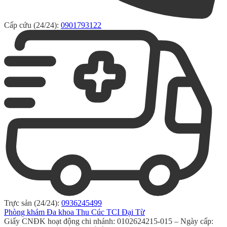
Cấp cứu (24/24):
0901793122
Trực sản (24/24):
0936245499
Phòng khám Đa khoa Thu Cúc TCI Đại Từ
Giấy CNĐK hoạt động chi nhánh: 0102624215-015 – Ngày cấp: