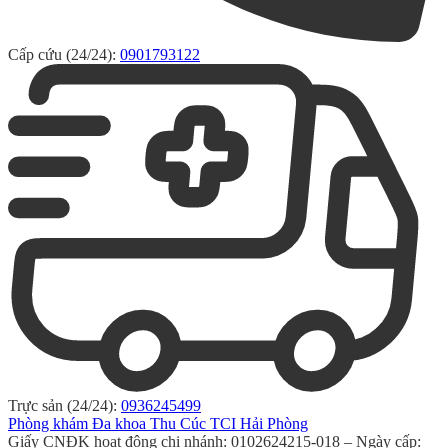
Cấp cứu (24/24):
0901793122
Trực sản (24/24):
0936245499
Phòng khám Đa khoa Thu Cúc TCI Hải Phòng
Giấy CNĐK hoạt động chi nhánh: 0102624215-018 – Ngày cấp: