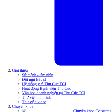
Giới thiệu
Sứ mệnh - tầm nhìn
Đội ngũ Bác sĩ
Hệ thống y tế Thu Cúc TCI
Hoạt động Bệnh viện Thu Cúc
Văn hóa doanh nghiệp tại Thu Cúc TCI
Thư viện hình ảnh
Thư viện video
Chuyên khoa
Chuyên khoa Cơ xương