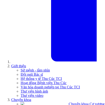
Giới thiệu
Sứ mệnh - tầm nhìn
Đội ngũ Bác sĩ
Hệ thống y tế Thu Cúc TCI
Hoạt động Bệnh viện Thu Cúc
Văn hóa doanh nghiệp tại Thu Cúc TCI
Thư viện hình ảnh
Thư viện video
Chuyên khoa
Chuyên khoa Cơ xương