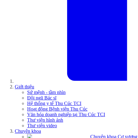
Giới thiệu
Sứ mệnh - tầm nhìn
Đội ngũ Bác sĩ
Hệ thống y tế Thu Cúc TCI
Hoạt động Bệnh viện Thu Cúc
Văn hóa doanh nghiệp tại Thu Cúc TCI
Thư viện hình ảnh
Thư viện video
Chuyên khoa
Chuyên khoa Cơ xương