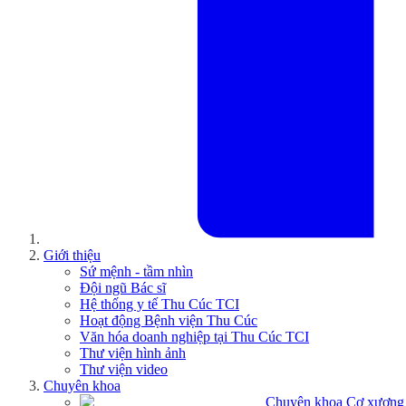
Giới thiệu
Sứ mệnh - tầm nhìn
Đội ngũ Bác sĩ
Hệ thống y tế Thu Cúc TCI
Hoạt động Bệnh viện Thu Cúc
Văn hóa doanh nghiệp tại Thu Cúc TCI
Thư viện hình ảnh
Thư viện video
Chuyên khoa
Chuyên khoa Cơ xương