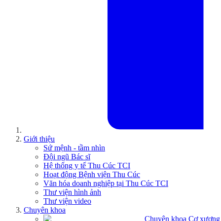
Giới thiệu
Sứ mệnh - tầm nhìn
Đội ngũ Bác sĩ
Hệ thống y tế Thu Cúc TCI
Hoạt động Bệnh viện Thu Cúc
Văn hóa doanh nghiệp tại Thu Cúc TCI
Thư viện hình ảnh
Thư viện video
Chuyên khoa
Chuyên khoa Cơ xương