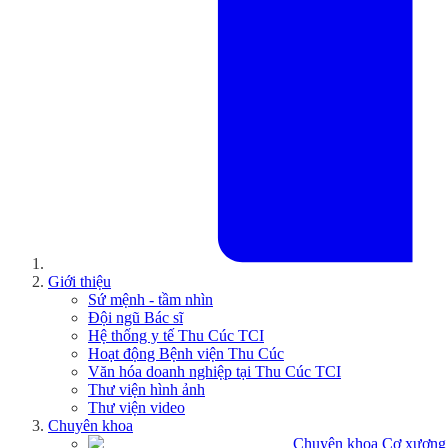
Giới thiệu
Sứ mệnh - tầm nhìn
Đội ngũ Bác sĩ
Hệ thống y tế Thu Cúc TCI
Hoạt động Bệnh viện Thu Cúc
Văn hóa doanh nghiệp tại Thu Cúc TCI
Thư viện hình ảnh
Thư viện video
Chuyên khoa
Chuyên khoa Cơ xương