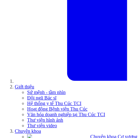
Giới thiệu
Sứ mệnh - tầm nhìn
Đội ngũ Bác sĩ
Hệ thống y tế Thu Cúc TCI
Hoạt động Bệnh viện Thu Cúc
Văn hóa doanh nghiệp tại Thu Cúc TCI
Thư viện hình ảnh
Thư viện video
Chuyên khoa
Chuyên khoa Cơ xương