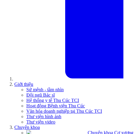
Giới thiệu
Sứ mệnh - tầm nhìn
Đội ngũ Bác sĩ
Hệ thống y tế Thu Cúc TCI
Hoạt động Bệnh viện Thu Cúc
Văn hóa doanh nghiệp tại Thu Cúc TCI
Thư viện hình ảnh
Thư viện video
Chuyên khoa
Chuyên khoa Cơ xương