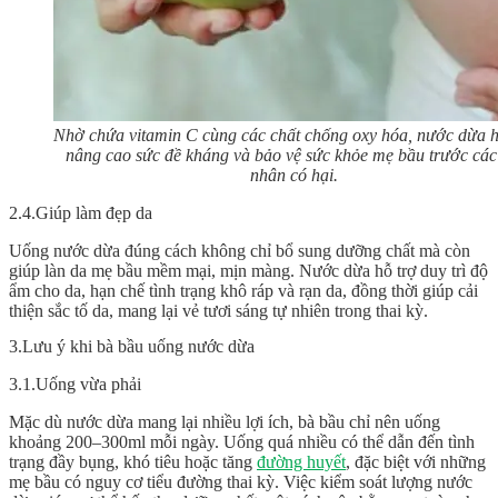
Nhờ chứa vitamin C cùng các chất chống oxy hóa, nước dừa h
nâng cao sức đề kháng và bảo vệ sức khỏe mẹ bầu trước các
nhân có hại.
2.4.Giúp làm đẹp da
Uống nước dừa đúng cách không chỉ bổ sung dưỡng chất mà còn
giúp làn da mẹ bầu mềm mại, mịn màng. Nước dừa hỗ trợ duy trì độ
ẩm cho da, hạn chế tình trạng khô ráp và rạn da, đồng thời giúp cải
thiện sắc tố da, mang lại vẻ tươi sáng tự nhiên trong thai kỳ.
3.Lưu ý khi bà bầu uống nước dừa
3.1.Uống vừa phải
Mặc dù nước dừa mang lại nhiều lợi ích, bà bầu chỉ nên uống
khoảng 200–300ml mỗi ngày. Uống quá nhiều có thể dẫn đến tình
trạng đầy bụng, khó tiêu hoặc tăng
đường huyết
, đặc biệt với những
mẹ bầu có nguy cơ tiểu đường thai kỳ. Việc kiểm soát lượng nước