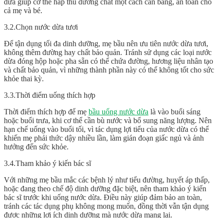
dừa giúp cơ thể hấp thu dưỡng chất một cách cân bằng, an toàn cho
cả mẹ và bé.
3.2.Chọn nước dừa tươi
Để tận dụng tối đa dinh dưỡng, mẹ bầu nên ưu tiên nước dừa tươi,
không thêm đường hay chất bảo quản. Tránh sử dụng các loại nước
dừa đóng hộp hoặc pha sẵn có thể chứa đường, hương liệu nhân tạo
và chất bảo quản, vì những thành phần này có thể không tốt cho sức
khỏe thai kỳ.
3.3.Thời điểm uống thích hợp
Thời điểm thích hợp để mẹ
bầu uống nước dừa
là vào buổi sáng
hoặc buổi trưa, khi cơ thể cần bù nước và bổ sung năng lượng. Nên
hạn chế uống vào buổi tối, vì tác dụng lợi tiểu của nước dừa có thể
khiến mẹ phải thức dậy nhiều lần, làm gián đoạn giấc ngủ và ảnh
hưởng đến sức khỏe.
3.4.Tham khảo ý kiến bác sĩ
Với những mẹ bầu mắc các bệnh lý như tiểu đường, huyết áp thấp,
hoặc đang theo chế độ dinh dưỡng đặc biệt, nên tham khảo ý kiến
bác sĩ trước khi uống nước dừa. Điều này giúp đảm bảo an toàn,
tránh các tác dụng phụ không mong muốn, đồng thời vẫn tận dụng
được những lợi ích dinh dưỡng mà nước dừa mang lại.