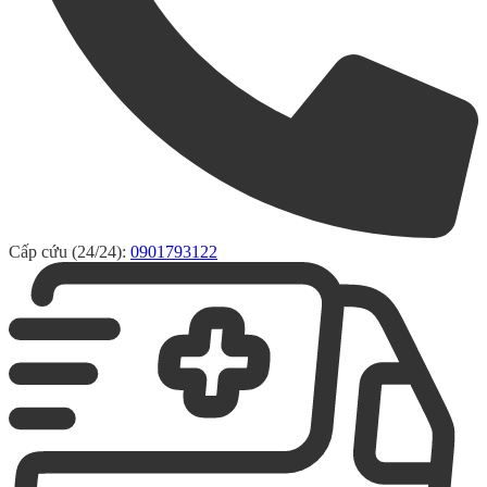
Cấp cứu (24/24):
0901793122