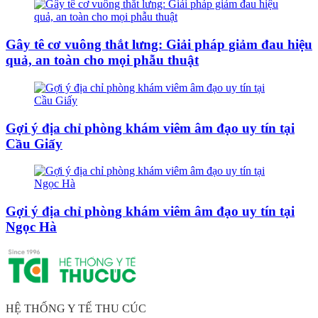
Gây tê cơ vuông thắt lưng: Giải pháp giảm đau hiệu
quả, an toàn cho mọi phẫu thuật
Gợi ý địa chỉ phòng khám viêm âm đạo uy tín tại
Cầu Giấy
Gợi ý địa chỉ phòng khám viêm âm đạo uy tín tại
Ngọc Hà
HỆ THỐNG Y TẾ THU CÚC