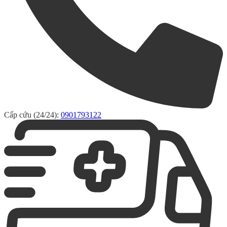
Cấp cứu (24/24):
0901793122