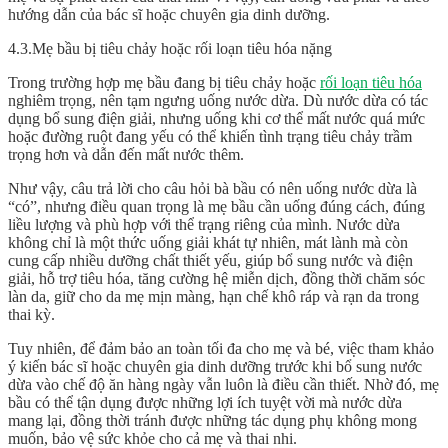
hướng dẫn của bác sĩ hoặc chuyên gia dinh dưỡng.
4.3.Mẹ bầu bị tiêu chảy hoặc rối loạn tiêu hóa nặng
Trong trường hợp mẹ bầu đang bị tiêu chảy hoặc
rối loạn tiêu hóa
nghiêm trọng, nên tạm ngưng uống nước dừa. Dù nước dừa có tác
dụng bổ sung điện giải, nhưng uống khi cơ thể mất nước quá mức
hoặc đường ruột đang yếu có thể khiến tình trạng tiêu chảy trầm
trọng hơn và dẫn đến mất nước thêm.
Như vậy, câu trả lời cho câu hỏi bà bầu có nên uống nước dừa là
“có”, nhưng điều quan trọng là mẹ bầu cần uống đúng cách, đúng
liều lượng và phù hợp với thể trạng riêng của mình. Nước dừa
không chỉ là một thức uống giải khát tự nhiên, mát lành mà còn
cung cấp nhiều dưỡng chất thiết yếu, giúp bổ sung nước và điện
giải, hỗ trợ tiêu hóa, tăng cường hệ miễn dịch, đồng thời chăm sóc
làn da, giữ cho da mẹ mịn màng, hạn chế khô ráp và rạn da trong
thai kỳ.
Tuy nhiên, để đảm bảo an toàn tối đa cho mẹ và bé, việc tham khảo
ý kiến bác sĩ hoặc chuyên gia dinh dưỡng trước khi bổ sung nước
dừa vào chế độ ăn hàng ngày vẫn luôn là điều cần thiết. Nhờ đó, mẹ
bầu có thể tận dụng được những lợi ích tuyệt vời mà nước dừa
mang lại, đồng thời tránh được những tác dụng phụ không mong
muốn, bảo vệ sức khỏe cho cả mẹ và thai nhi.