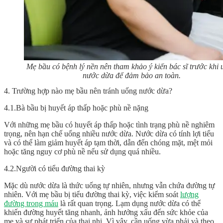
Mẹ bầu có bệnh lý nền nên tham khảo ý kiến bác sĩ trước khi
nước dừa để đảm bảo an toàn.
4. Trường hợp nào mẹ bầu nên tránh uống nước dừa?
4.1.Bà bầu bị huyết áp thấp hoặc phù nề nặng
Với những mẹ bầu có huyết áp thấp hoặc tình trạng phù nề nghiêm
trọng, nên hạn chế uống nhiều nước dừa. Nước dừa có tính lợi tiểu
và có thể làm giảm huyết áp tạm thời, dẫn đến chóng mặt, mệt mỏi
hoặc tăng nguy cơ phù nề nếu sử dụng quá nhiều.
4.2.Người có tiểu đường thai kỳ
Mặc dù nước dừa là thức uống tự nhiên, nhưng vẫn chứa đường tự
nhiên. Với mẹ bầu bị tiểu đường thai kỳ, việc kiểm soát
lượng
đường trong máu
là rất quan trọng. Lạm dụng nước dừa có thể
khiến đường huyết tăng nhanh, ảnh hưởng xấu đến sức khỏe của
mẹ và sự phát triển của thai nhi. Vì vậy, cần uống vừa phải và theo