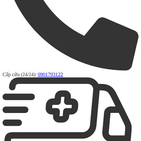
Cấp cứu (24/24):
0901793122