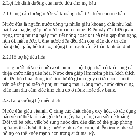
2.Lợi ích dinh dưỡng của nước dừa cho mẹ bầu
2.1.Cung cấp lượng nước và khoáng chất tự nhiên cho mẹ bầu
Nước dừa là nguồn nước uống tự nhiên giàu khoáng chất như kali,
natri và magie, giúp bù nước nhanh chóng. Điều này đặc biệt quan
trọng trong những ngày thời tiết nóng hoặc khi bà bầu gặp tình trạng
nôn ói, mất nước. Uống nước dừa đều đặn còn giúp duy trì cân
bằng điện giải, hỗ trợ hoạt động tim mạch và hệ thần kinh ổn định.
2.2.Hỗ trợ hệ tiêu hóa
Trong nước dừa có chứa axit lauric – một hợp chất có khả năng cải
thiện chức năng tiêu hóa. Nước dừa giúp làm mềm phân, kích thích
hệ tiêu hóa hoạt động trơn tru, từ đó giảm nguy cơ táo bón – một
vấn đề rất phổ biến ở phụ nữ mang thai. Đồng thời, nước dừa cũng
giúp làm dịu cảm giác khó chịu do ợ nóng hoặc đầy bụng.
2.3.Tăng cường hệ miễn dịch
Nước dừa giàu vitamin C cùng các chất chống oxy hóa, có tác dụng
bảo vệ cơ thể khỏi các gốc tự do gây hại, nâng cao sức đề kháng.
Đối với bà bầu, việc bổ sung nước dừa đều đặn có thể giúp phòng
ngừa một số bệnh thông thường như cảm cúm, nhiễm trùng nhẹ và
hỗ trợ cơ thể khỏe mạnh hơn trong suốt thai kỳ.