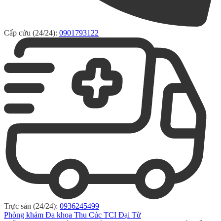
Cấp cứu (24/24):
0901793122
Trực sản (24/24):
0936245499
Phòng khám Đa khoa Thu Cúc TCI Đại Từ