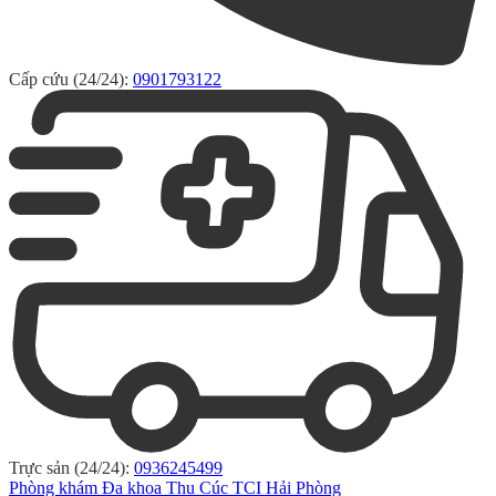
Cấp cứu (24/24):
0901793122
Trực sản (24/24):
0936245499
Phòng khám Đa khoa Thu Cúc TCI Hải Phòng