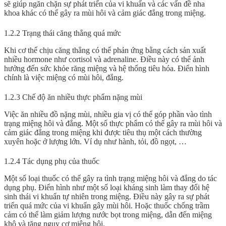
sẽ giúp ngăn chặn sự phát triển của vi khuẩn và các vấn đề nha
khoa khác có thể gây ra mùi hôi và cảm giác đắng trong miệng.
1.2.2 Trạng thái căng thẳng quá mức
Khi cơ thể chịu căng thẳng có thể phản ứng bằng cách sản xuất
nhiều hormone như cortisol và adrenaline. Điều này có thể ảnh
hưởng đến sức khỏe răng miệng và hệ thống tiêu hóa. Điển hình
chính là việc miệng có mùi hôi, đắng.
1.2.3 Chế độ ăn nhiều thực phẩm nặng mùi
Việc ăn nhiều đồ nặng mùi, nhiều gia vị có thể góp phần vào tình
trạng
miệng hôi và đắng
. Một số thực phẩm có thể gây ra mùi hôi và
cảm giác đắng trong miệng khi được tiêu thụ một cách thường
xuyên hoặc ở lượng lớn. Ví dụ như hành, tỏi, đồ ngọt, …
1.2.4 Tác dụng phụ của thuốc
Một số loại thuốc có thể gây ra tình trạng
miệng hôi và đắng
do tác
dụng phụ. Điển hình như một số loại kháng sinh làm thay đổi hệ
sinh thái vi khuẩn tự nhiên trong miệng. Điều này gây ra sự phát
triển quá mức của vi khuẩn gây mùi hôi. Hoặc thuốc chống trầm
cảm có thể làm giảm lượng nước bọt trong miệng, dẫn đến miệng
khô và tăng nguy cơ miệng hôi.