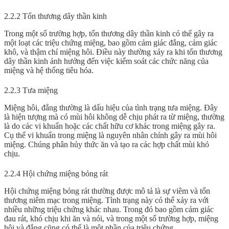
2.2.2 Tổn thương dây thần kinh
Trong một số trường hợp, tổn thương dây thần kinh có thể gây ra
một loạt các triệu chứng miệng, bao gồm cảm giác đắng, cảm giác
khô, và thậm chí miệng hôi. Điều này thường xảy ra khi tổn thương
dây thần kinh ảnh hưởng đến việc kiểm soát các chức năng của
miệng và hệ thống tiêu hóa.
2.2.3 Tưa miệng
Miệng hôi, đắng thường là dấu hiệu của tình trạng tưa miệng. Đây
là hiện tượng mà có mùi hôi không dễ chịu phát ra từ miệng, thường
là do các vi khuẩn hoặc các chất hữu cơ khác trong miệng gây ra.
Cụ thể vi khuẩn trong miệng là nguyên nhân chính gây ra mùi hôi
miệng. Chúng phân hủy thức ăn và tạo ra các hợp chất mùi khó
chịu.
2.2.4 Hội chứng miệng bỏng rát
Hội chứng miệng bỏng rát thường được mô tả là sự viêm và tổn
thương niêm mạc trong miệng. Tình trạng này có thể xảy ra với
nhiều những triệu chứng khác nhau. Trong đó bao gồm cảm giác
đau rát, khó chịu khi ăn và nói, và trong một số trường hợp,
miệng
hôi và đắng
cũng có thể là một phần của triệu chứng.