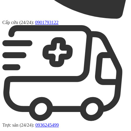
Cấp cứu (24/24):
0901793122
Trực sản (24/24):
0936245499