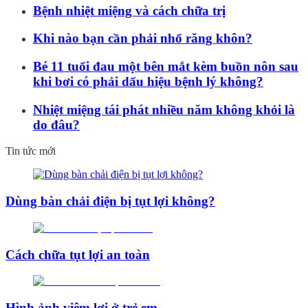
Bệnh nhiệt miệng và cách chữa trị
Khi nào bạn cần phải nhổ răng khôn?
Bé 11 tuổi đau một bên mắt kèm buồn nôn sau
khi bơi có phải dấu hiệu bệnh lý không?
Nhiệt miệng tái phát nhiều năm không khỏi là
do đâu?
Tin tức mới
Dùng bàn chải điện bị tụt lợi không?
Cách chữa tụt lợi an toàn
Hình ảnh viêm lợi ở trẻ em