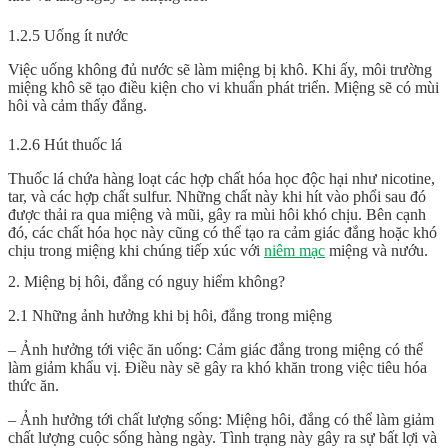
1.2.5 Uống ít nước
Việc uống không đủ nước sẽ làm miệng bị khô. Khi ấy, môi trường
miệng khô sẽ tạo điều kiện cho vi khuẩn phát triển. Miệng sẽ có mùi
hôi và cảm thấy đắng.
1.2.6 Hút thuốc lá
Thuốc lá chứa hàng loạt các hợp chất hóa học độc hại như nicotine,
tar, và các hợp chất sulfur. Những chất này khi hít vào phổi sau đó
được thải ra qua miệng và mũi, gây ra mùi hôi khó chịu. Bên cạnh
đó, các chất hóa học này cũng có thể tạo ra cảm giác đắng hoặc khó
chịu trong miệng khi chúng tiếp xúc với
niêm mạc
miệng và nướu.
2. Miệng bị hôi, đắng có nguy hiểm không?
2.1 Những ảnh hưởng khi bị hôi, đắng trong miệng
– Ảnh hưởng tới việc ăn uống: Cảm giác đắng trong miệng có thể
làm giảm khẩu vị. Điều này sẽ gây ra khó khăn trong việc tiêu hóa
thức ăn.
– Ảnh hưởng tới chất lượng sống: Miệng hôi, đắng có thể làm giảm
chất lượng cuộc sống hàng ngày. Tình trạng này gây ra sự bất lợi và