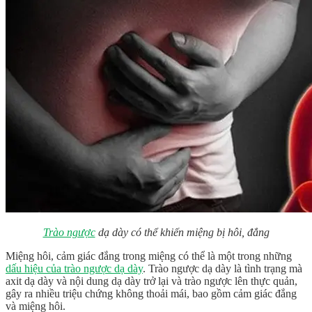
Trào ngược
dạ dày có thể khiến miệng bị hôi, đắng
Miệng hôi, cảm giác đắng trong miệng có thể là một trong những
dấu hiệu của trào ngược dạ dày
. Trào ngược dạ dày là tình trạng mà
axit dạ dày và nội dung dạ dày trở lại và trào ngược lên thực quản,
gây ra nhiều triệu chứng không thoải mái, bao gồm cảm giác đắng
và miệng hôi.