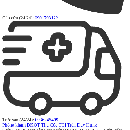
Cấp cứu (24/24):
0901793122
Trực sản (24/24):
0936245499
Phòng khám ĐKQT Thu Cúc TCI Trần Duy Hưng