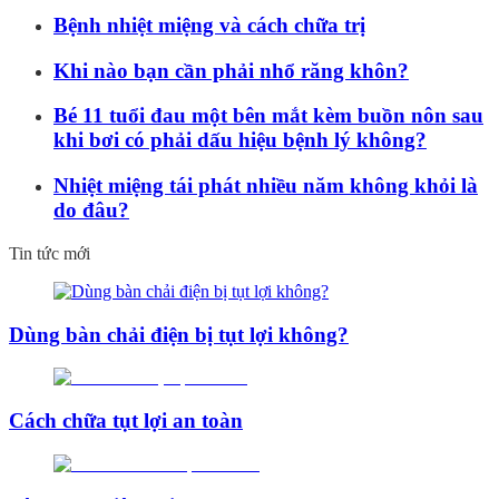
Bệnh nhiệt miệng và cách chữa trị
Khi nào bạn cần phải nhổ răng khôn?
Bé 11 tuổi đau một bên mắt kèm buồn nôn sau
khi bơi có phải dấu hiệu bệnh lý không?
Nhiệt miệng tái phát nhiều năm không khỏi là
do đâu?
Tin tức mới
Dùng bàn chải điện bị tụt lợi không?
Cách chữa tụt lợi an toàn