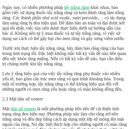
Ngày nay, có nhiều phương pháp
tẩy trắng răng
khác nhau, bao
gồm việc sử dụng thuốc tẩy trắng răng và kem đánh răng làm trắng
răng. Các thành phần như acid oxalic, natri peroxide,… có tác dụng
làm sáng răng bị đen hiệu quả. Để đảm bảo an toàn và đạt được kết
quả tốt nhất, việc này nên được thực hiện dưới sự hướng dẫn của
bác sĩ. Không nên tự ý mua thuốc và tự tẩy trắng răng, vì việc sử
dụng sai cách có thể gây hại cho men răng và gây sưng viêm nướu.
Trước khi thực hiện tẩy trắng răng, hãy đảm bảo rằng răng của bạn
trong tình trạng tốt. Đặc biệt không mắc bất kỳ vấn đề nào liên quan
đến sức khỏe răng miệng. Nếu có bất kỳ vấn đề nào, bạn cần điều
trị chúng trước khi tẩy trắng răng.
Lưu ý rằng hiệu quả của việc tẩy trắng răng phụ thuộc vào nhiều
yếu tố, bao gồm cấu trúc men răng và quá trình khoáng hóa. Trong
một số trường hợp, tẩy trắng răng có thể không hiệu quả đối với
những người có men răng yếu hoặc răng có màu không đồng đều.
2.3 Mặt dán sứ veneer
Mặt
dán sứ veneer
là một phương pháp tiến tiến để cải thiện tình
trạng răng đen hiện nay. Phương pháp này làm cho răng trở nên
trắng sáng và đều đẹp bằng cách áp dụng một lớp sứ mỏng lên mặt
ngoài của răng. Nó đặc biệt thích hợp cho những người có màu răng