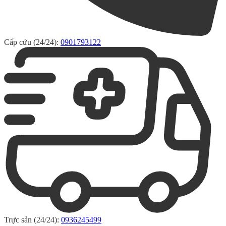
Cấp cứu (24/24):
0901793122
Trực sản (24/24):
0936245499