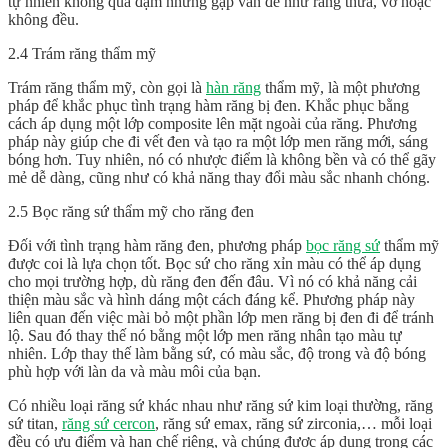
tự nhiên không quá đậm nhưng gặp vấn đề như răng thưa, vỡ hoặc
không đều.
2.4 Trám răng thẩm mỹ
Trám răng thẩm mỹ, còn gọi là
hàn răng
thẩm mỹ, là một phương
pháp để khắc phục tình trạng hàm răng bị đen. Khắc phục bằng
cách áp dụng một lớp composite lên mặt ngoài của răng. Phương
pháp này giúp che đi vết đen và tạo ra một lớp men răng mới, sáng
bóng hơn. Tuy nhiên, nó có nhược điểm là không bền và có thể gãy
mẻ dễ dàng, cũng như có khả năng thay đổi màu sắc nhanh chóng.
2.5 Bọc răng sứ thẩm mỹ cho răng đen
Đối với tình trạng
hàm răng đen
, phương pháp
bọc răng sứ
thẩm mỹ
được coi là lựa chọn tốt. Bọc sứ cho răng xỉn màu có thể áp dụng
cho mọi trường hợp, dù răng đen đến đâu. Vì nó có khả năng cải
thiện màu sắc và hình dáng một cách đáng kể. Phương pháp này
liên quan đến việc mài bỏ một phần lớp men răng bị đen đi để tránh
lộ. Sau đó thay thế nó bằng một lớp men răng nhân tạo màu tự
nhiên. Lớp thay thế làm bằng sứ, có màu sắc, độ trong và độ bóng
phù hợp với làn da và màu môi của bạn.
Có nhiều loại răng sứ khác nhau như răng sứ kim loại thường, răng
sứ titan,
răng sứ cercon
, răng sứ emax, răng sứ zirconia,… mỗi loại
đều có ưu điểm và hạn chế riêng, và chúng được áp dụng trong các