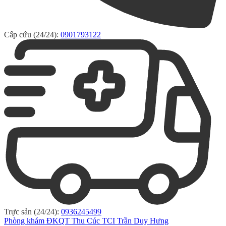
Cấp cứu (24/24):
0901793122
Trực sản (24/24):
0936245499
Phòng khám ĐKQT Thu Cúc TCI Trần Duy Hưng