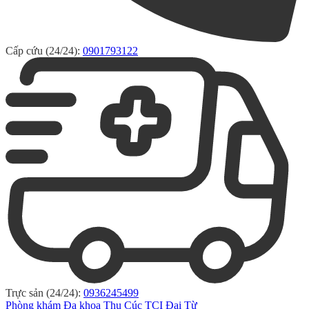
Cấp cứu (24/24):
0901793122
Trực sản (24/24):
0936245499
Phòng khám Đa khoa Thu Cúc TCI Đại Từ