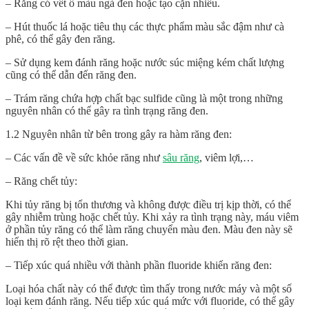
– Răng có vết ố màu ngả đen hoặc tạo cặn nhiều.
– Hút thuốc lá hoặc tiêu thụ các thực phẩm màu sắc đậm như cà
phê, có thể gây đen răng.
– Sử dụng kem đánh răng hoặc nước súc miệng kém chất lượng
cũng có thể dẫn đến răng đen.
– Trám răng chứa hợp chất bạc sulfide cũng là một trong những
nguyên nhân có thể gây ra tình trạng răng đen.
1.2 Nguyên nhân từ bên trong gây ra hàm răng đen:
– Các vấn đề về sức khỏe răng như
sâu răng
, viêm lợi,…
– Răng chết tủy:
Khi tủy răng bị tổn thương và không được điều trị kịp thời, có thể
gây nhiễm trùng hoặc chết tủy. Khi xảy ra tình trạng này, máu viêm
ở phần tủy răng có thể làm răng chuyển màu đen. Màu đen này sẽ
hiển thị rõ rệt theo thời gian.
– Tiếp xúc quá nhiều với thành phần fluoride khiến răng đen:
Loại hóa chất này có thể được tìm thấy trong nước máy và một số
loại kem đánh răng. Nếu tiếp xúc quá mức với fluoride, có thể gây