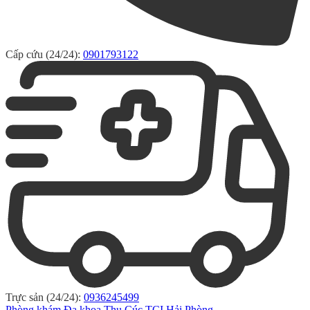
Cấp cứu (24/24):
0901793122
Trực sản (24/24):
0936245499
Phòng khám Đa khoa Thu Cúc TCI Hải Phòng