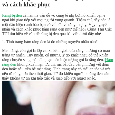
và cách khắc phục
Răng bị đen
cả hàm là vấn đề vô cùng tế nhị bởi nó khiến bạn e
ngại khi giao tiếp với mọi người xung quanh. Thậm chí, đây còn là
một dấu hiệu cảnh báo bạn có vấn đề về răng miệng. Vậy nguyên
nhân và cách khắc phục hàm răng đen như thế nào? Cùng Thu Cúc
TCI tìm hiểu về vấn đề răng bị đen qua bài viết dưới đây nhé.
1. Tình trạng hàm răng đen là do những nguyên nhân nào?
Men răng, còn gọi là lớp canxi bên ngoài của răng, thường có màu
trắng tự nhiên. Tuy nhiên, có những lý do khác nhau có thể khiến
răng chuyển sang màu đen, tạo nên hiện tượng gọi là răng đen.
Hàm
răng đen
không xuất hiện tức thì, mà bắt đầu bằng những vết đốm
đen hoặc nâu trên bề mặt răng. Tình trạng này có thể lan tỏa và trở
nên rõ ràng hơn theo thời gian. Từ đó khiến người bị răng đen cảm
thấy không tự tin khi tiếp xúc và giao tiếp với người khác.