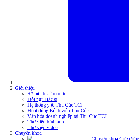
Giới thiệu
Sứ mệnh - tầm nhìn
Đội ngũ Bác sĩ
Hệ thống y tế Thu Cúc TCI
Hoạt động Bệnh viện Thu Cúc
Văn hóa doanh nghiệp tại Thu Cúc TCI
Thư viện hình ảnh
Thư viện video
Chuyên khoa
Chuyên khoa Cơ xương