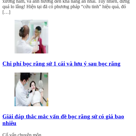
xương hàm, và ảnh hưởng đến khả năng ăn nhai. Tuy nhiên, đừng
quá lo lắng! Hiện tại đã có phương pháp “cứu tinh” hiệu quả, đó
[…]
Chi phí bọc răng sứ 1 cái và lưu ý sau bọc răng
Giải đáp thắc mắc vấn đề bọc răng sứ có giá bao
nhiêu
Cố vấn chuyên môn