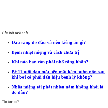
Câu hỏi mới nhất
Đau răng do đâu và nên kiêng ăn gì?
Bệnh nhiệt miệng và cách chữa trị
Khi nào bạn cần phải nhổ răng khôn?
Bé 11 tuổi đau một bên mắt kèm buồn nôn sau
khi bơi có phải dấu hiệu bệnh lý không?
Nhiệt miệng tái phát nhiều năm không khỏi là
do đâu?
Tin tức mới