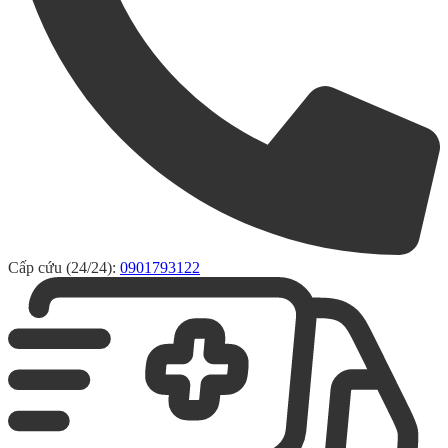
Cấp cứu (24/24):
0901793122