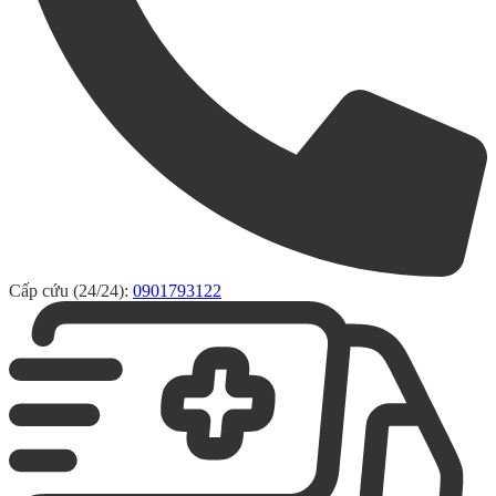
Cấp cứu (24/24):
0901793122