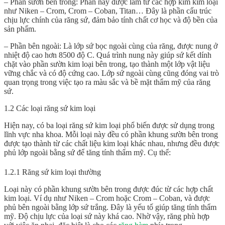
– Phần sườn bên trong: Phần này được làm từ các hợp kim kim loại
như Niken – Crom, Crom – Coban, Titan… Đây là phần cấu trúc
chịu lực chính của răng sứ, đảm bảo tính chất cơ học và độ bền của
sản phẩm.
– Phần bên ngoài: Là lớp sứ bọc ngoài cùng của răng, được nung ở
nhiệt độ cao hơn 8500 độ C. Quá trình nung này giúp sứ kết dính
chặt vào phần sườn kim loại bên trong, tạo thành một lớp vật liệu
vững chắc và có độ cứng cao. Lớp sứ ngoài cùng cũng đóng vai trò
quan trọng trong việc tạo ra màu sắc và bề mặt thẩm mỹ của răng
sứ.
1.2 Các loại răng sứ kim loại
Hiện nay, có ba loại răng sứ kim loại phổ biến được sử dụng trong
lĩnh vực nha khoa. Mỗi loại này đều có phần khung sườn bên trong
được tạo thành từ các chất liệu kim loại khác nhau, nhưng đều được
phủ lớp ngoài bằng sứ để tăng tính thẩm mỹ. Cụ thể:
1.2.1 Răng sứ kim loại thường
Loại này có phần khung sườn bên trong được đúc từ các hợp chất
kim loại. Ví dụ như Niken – Crom hoặc Crom – Coban, và được
phủ bên ngoài bằng lớp sứ trắng. Đây là yếu tố giúp tăng tính thẩm
mỹ. Độ chịu lực của loại sứ này khá cao. Nhờ vậy, răng phù hợp