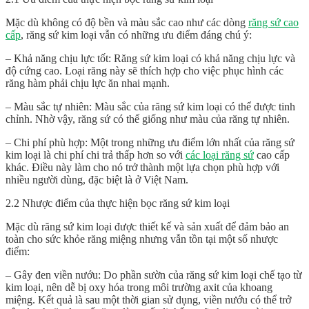
Mặc dù không có độ bền và màu sắc cao như các dòng
răng sứ cao
cấp
, răng sứ kim loại vẫn có những ưu điểm đáng chú ý:
– Khả năng chịu lực tốt: Răng sứ kim loại có khả năng chịu lực và
độ cứng cao. Loại răng này sẽ thích hợp cho việc phục hình các
răng hàm phải chịu lực ăn nhai mạnh.
– Màu sắc tự nhiên: Màu sắc của răng sứ kim loại có thể được tinh
chỉnh. Nhờ vậy, răng sứ có thể giống như màu của răng tự nhiên.
– Chi phí phù hợp: Một trong những ưu điểm lớn nhất của răng sứ
kim loại là chi phí chi trả thấp hơn so với
các loại răng sứ
cao cấp
khác. Điều này làm cho nó trở thành một lựa chọn phù hợp với
nhiều người dùng, đặc biệt là ở Việt Nam.
2.2 Nhược điểm của thực hiện bọc răng sứ kim loại
Mặc dù răng sứ kim loại được thiết kế và sản xuất để đảm bảo an
toàn cho sức khỏe răng miệng nhưng vẫn tồn tại một số nhược
điểm:
– Gây đen viền nướu: Do phần sườn của răng sứ kim loại chế tạo từ
kim loại, nên dễ bị oxy hóa trong môi trường axit của khoang
miệng. Kết quả là sau một thời gian sử dụng, viền nướu có thể trở