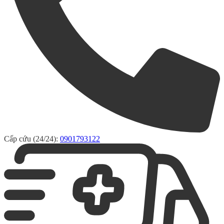
Cấp cứu (24/24):
0901793122