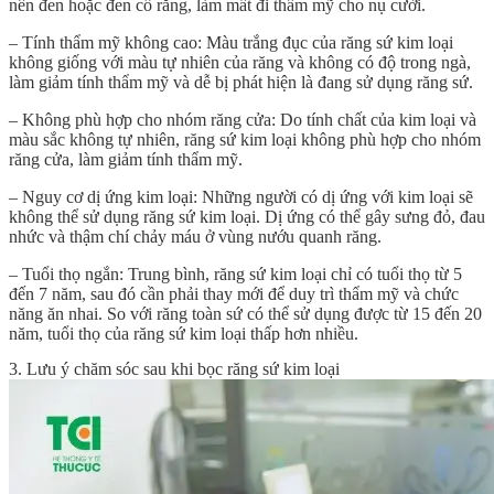
nên đen hoặc đen cổ răng, làm mất đi thẩm mỹ cho nụ cười.
– Tính thẩm mỹ không cao: Màu trắng đục của răng sứ kim loại
không giống với màu tự nhiên của răng và không có độ trong ngà,
làm giảm tính thẩm mỹ và dễ bị phát hiện là đang sử dụng răng sứ.
– Không phù hợp cho nhóm răng cửa: Do tính chất của kim loại và
màu sắc không tự nhiên, răng sứ kim loại không phù hợp cho nhóm
răng cửa, làm giảm tính thẩm mỹ.
– Nguy cơ dị ứng kim loại: Những người có dị ứng với kim loại sẽ
không thể sử dụng răng sứ kim loại. Dị ứng có thể gây sưng đỏ, đau
nhức và thậm chí chảy máu ở vùng nướu quanh răng.
– Tuổi thọ ngắn: Trung bình, răng sứ kim loại chỉ có tuổi thọ từ 5
đến 7 năm, sau đó cần phải thay mới để duy trì thẩm mỹ và chức
năng ăn nhai. So với răng toàn sứ có thể sử dụng được từ 15 đến 20
năm, tuổi thọ của răng sứ kim loại thấp hơn nhiều.
3. Lưu ý chăm sóc sau khi bọc răng sứ kim loại