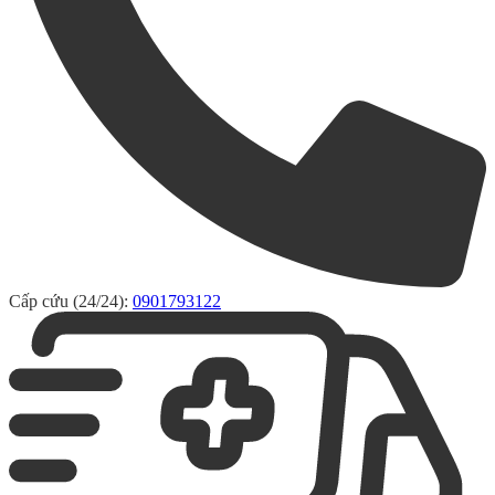
Cấp cứu (24/24):
0901793122