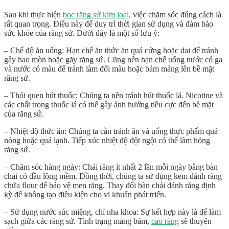
Sau khi thực hiện
bọc răng sứ kim loại
, việc chăm sóc đúng cách là
rất quan trọng. Điều này để duy trì thời gian sử dụng và đảm bảo
sức khỏe của răng sứ. Dưới đây là một số lưu ý:
– Chế độ ăn uống: Hạn chế ăn thức ăn quá cứng hoặc dai để tránh
gây hao mòn hoặc gãy răng sứ. Cũng nên hạn chế uống nước có ga
và nước có màu để tránh làm đổi màu hoặc bám mảng lên bề mặt
răng sứ.
– Thói quen hút thuốc: Chúng ta nên tránh hút thuốc lá. Nicotine và
các chất trong thuốc lá có thể gây ảnh hưởng tiêu cực đến bề mặt
của răng sứ.
– Nhiệt độ thức ăn: Chúng ta cần tránh ăn và uống thực phẩm quá
nóng hoặc quá lạnh. Tiếp xúc nhiệt độ đột ngột có thể làm hỏng
răng sứ.
– Chăm sóc hàng ngày: Chải răng ít nhất 2 lần mỗi ngày bằng bàn
chải có đầu lông mềm. Đồng thời, chúng ta sử dụng kem đánh răng
chứa flour để bảo vệ men răng. Thay đổi bàn chải đánh răng định
kỳ để không tạo điều kiện cho vi khuẩn phát triển.
– Sử dụng nước súc miệng, chỉ nha khoa: Sự kết hợp này là để làm
sạch giữa các răng sứ. Tình trạng mảng bám,
cao răng
sẽ thuyên