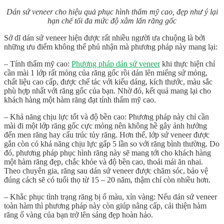
Dán sứ veneer cho hiệu quả phục hình thẩm mỹ cao, đẹp như ý lại
hạn chế tối đa mức độ xâm lấn răng gốc
Sở dĩ dán sứ veneer hiện được rất nhiều người ưa chuộng là bởi
những ưu điểm không thể phủ nhận mà phương pháp này mang lại:
– Tính thẩm mỹ cao:
Phương pháp dán sứ veneer
khi thực hiện chỉ
cần mài 1 lớp rất mỏng của răng gốc rồi dán lên miếng sứ mỏng,
chất liệu cao cấp, được chế tác với kiểu dáng, kích thước, màu sắc
phù hợp nhất với răng gốc của bạn. Nhờ đó, kết quả mang lại cho
khách hàng một hàm răng đạt tính thẩm mỹ cao.
– Khả năng chịu lực tốt và độ bền cao: Phương pháp này chỉ cần
mài đi một lớp răng gốc cực mỏng nên không hề gây ảnh hưởng
đến men răng hay cấu trúc tủy răng. Hơn thế, lớp sứ veneer được
gắn còn có khả năng chịu lực gấp 5 lần so với răng bình thường. Do
đó, phương pháp phục hình răng này sẽ mang tới cho khách hàng
một hàm răng đẹp, chắc khỏe và độ bền cao, thoải mái ăn nhai.
Theo chuyên gia, răng sau dán sứ veneer được chăm sóc, bảo vệ
đúng cách sẽ có tuổi thọ từ 15 – 20 năm, thậm chí còn nhiều hơn.
– Khắc phục tình trạng răng bị ố màu, xỉn vàng: Nếu dán sứ veneer
toàn hàm thì phương pháp này còn giúp nâng cấp, cải thiện hàm
răng ố vàng của bạn trở lên sáng đẹp hoàn hảo.