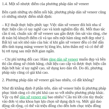
1.4. Một số nhược điểm của phương pháp dán sứ veneer
Bên cạnh những ưu điểm nổi bật, phương pháp dán sứ veneer cũng
có những nhược điểm nhất định:
– Kỹ thuật thực hiện phức tạp: Việc dán sứ veneer đòi hỏi nha sĩ
thực hiện cần có tay nghề cao và kinh nghiệm đầy đủ. Mỗi thao tác
cần tỉ mỉ, chuẩn xác để sứ veneer sau gắn được ôm sát vào răng, che
đi toàn bộ khuyết điểm cũ và tạo nên một hàm răng mới đẹp như ý.
Bất kỳ sai sót nhỏ nào của bác sĩ khi gắn sứ veneer đều có thể dẫn
đến tình trạng mảng veneer bị lỏng lẻo, kém thẩm mỹ và có thể dễ
bị rơi rụng sau một thời gian ngắn.
– Chi phí tương đối cao: Hàm
răng dán sứ veneer
muốn đẹp và bền
thì cần dùng sứ chính hãng, chất liệu cao cấp và được thực hiện cẩn
thận bởi bác sĩ tay nghề cao, sử dụng keo dán tốt. Do đó, phương
pháp này cũng có giá khá cao.
2. Phương pháp dán sứ veneer giá bao nhiêu, có đắt không?
Như đã khẳng định ở phần trên, dán sứ veneer hiện là phương pháp
phục hình răng có chi phí khá cao so với nhiều phương pháp khác.
Vậy cụ thể
dán sứ veneer giá
bao nhiêu
? Câu trả lời còn tùy thuộc
vào đơn vị nha khoa bạn lựa chọn sử dụng dịch vụ. Mức giá dao
động rất rộng, có thể vài triệu đồng cho đến hơn chục triệu đồng