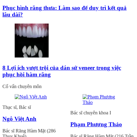
Phục hình răng thưa: Làm sao để duy trì kết quả
lâu dài?
8 Lợi ích vượt trội của dán sứ veneer trong việc
phục hồi hàm răng
Cố vấn chuyên môn
Thạc sĩ, Bác sĩ
Bác sĩ chuyên khoa I
Ngô Việt Anh
Phạm Phương Thảo
Bác sĩ Răng Hàm Mặt (286
Thụy Khuê)
Bác sĩ Răng Hàm Mặt (216 Trần