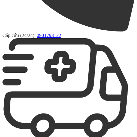
Cấp cứu (24/24):
0901793122