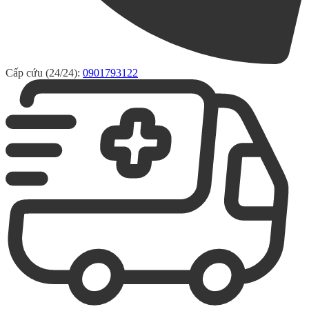
Cấp cứu (24/24):
0901793122