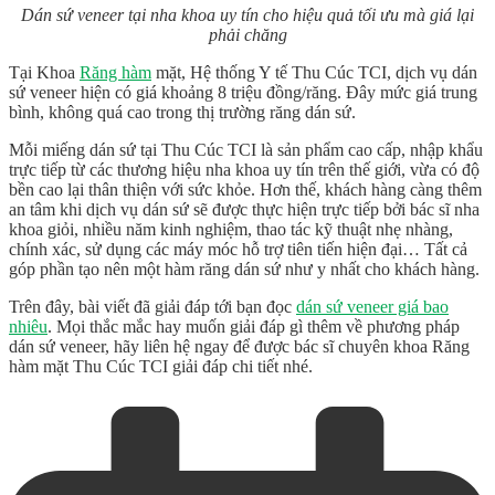
Dán sứ veneer tại nha khoa uy tín cho hiệu quả tối ưu mà giá lại
phải chăng
Tại Khoa
Răng hàm
mặt, Hệ thống Y tế Thu Cúc TCI, dịch vụ dán
sứ veneer hiện có giá khoảng 8 triệu đồng/răng. Đây mức giá trung
bình, không quá cao trong thị trường răng dán sứ.
Mỗi miếng dán sứ tại Thu Cúc TCI là sản phẩm cao cấp, nhập khẩu
trực tiếp từ các thương hiệu nha khoa uy tín trên thế giới, vừa có độ
bền cao lại thân thiện với sức khỏe. Hơn thế, khách hàng càng thêm
an tâm khi dịch vụ dán sứ sẽ được thực hiện trực tiếp bởi bác sĩ nha
khoa giỏi, nhiều năm kinh nghiệm, thao tác kỹ thuật nhẹ nhàng,
chính xác, sử dụng các máy móc hỗ trợ tiên tiến hiện đại… Tất cả
góp phần tạo nên một hàm răng dán sứ như y nhất cho khách hàng.
Trên đây, bài viết đã giải đáp tới bạn đọc
dán sứ veneer giá bao
nhiêu
. Mọi thắc mắc hay muốn giải đáp gì thêm về phương pháp
dán sứ veneer, hãy liên hệ ngay để được bác sĩ chuyên khoa Răng
hàm mặt Thu Cúc TCI giải đáp chi tiết nhé.