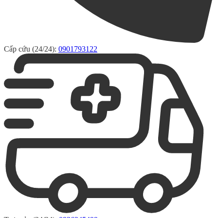
Cấp cứu (24/24):
0901793122