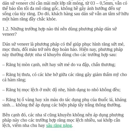
dán sứ veneer chỉ cần mài một lớp rất mỏng, từ 03 – 0,5mm, vẫn có
thể bảo tồn tối đa mô răng gốc, không hề gây ảnh hưởng đến sự
sống của tủy răng. Do đó, khách hàng sau dán sứ vẫn an tâm sở hữu
một hàm răng đầy chắc khỏe.
1.2. Những trường hợp nào thì nên dùng phương pháp dán sứ
veneer?
Dán sứ veneer là phương pháp có thể giúp phục hình răng sứt mẻ,
mọc thưa, đổi màu trở nên đẹp hoàn hảo. Hiện nay, phương pháp
này thường được nha sĩ khuyên dùng cho các trường hợp sau:
– Răng bị mòn cạnh, nứt hay sứt mẻ do va đập, chấn thương;
– Răng bị thưa, có các khe hở giữa các răng gây giảm thẩm mỹ cho
cả hàm răng;
– Răng bị mọc lệch ở mức độ nhẹ, hình dạng to nhỏ không đều;
– Răng bị ố vàng hay xỉn màu do tác dụng phụ của thuốc lá, kháng
sinh… không thể áp dụng các biện pháp tẩy trắng thông thường.
Bên cạnh đó, các nha sĩ cũng khuyên không nên áp dụng phương
pháp này cho các trường hợp răng mọc lệch nhiều, sai khớp cắn
lệch, viêm nha chu hay
sâu răng nặng
.