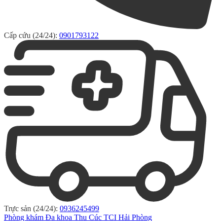
Cấp cứu (24/24):
0901793122
Trực sản (24/24):
0936245499
Phòng khám Đa khoa Thu Cúc TCI Hải Phòng