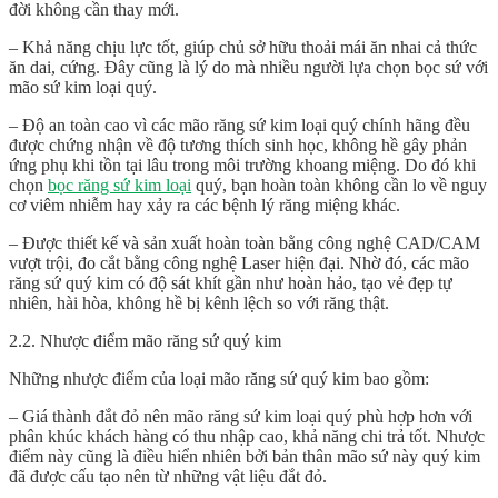
đời không cần thay mới.
– Khả năng chịu lực tốt, giúp chủ sở hữu thoải mái ăn nhai cả thức
ăn dai, cứng. Đây cũng là lý do mà nhiều người lựa chọn bọc sứ với
mão sứ kim loại quý.
– Độ an toàn cao vì các mão răng sứ kim loại quý chính hãng đều
được chứng nhận về độ tương thích sinh học, không hề gây phản
ứng phụ khi tồn tại lâu trong môi trường khoang miệng. Do đó khi
chọn
bọc răng sứ kim loại
quý, bạn hoàn toàn không cần lo về nguy
cơ viêm nhiễm hay xảy ra các bệnh lý răng miệng khác.
– Được thiết kế và sản xuất hoàn toàn bằng công nghệ CAD/CAM
vượt trội, đo cắt bằng công nghệ Laser hiện đại. Nhờ đó, các mão
răng sứ quý kim có độ sát khít gần như hoàn hảo, tạo vẻ đẹp tự
nhiên, hài hòa, không hề bị kênh lệch so với răng thật.
2.2. Nhược điểm mão răng sứ quý kim
Những nhược điểm của loại mão răng sứ quý kim bao gồm:
– Giá thành đắt đỏ nên mão răng sứ kim loại quý phù hợp hơn với
phân khúc khách hàng có thu nhập cao, khả năng chi trả tốt. Nhược
điểm này cũng là điều hiển nhiên bởi bản thân mão sứ này quý kim
đã được cấu tạo nên từ những vật liệu đắt đỏ.