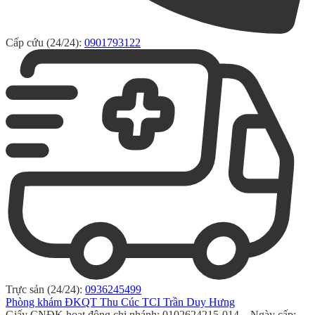
Cấp cứu (24/24):
0901793122
Trực sản (24/24):
0936245499
Phòng khám ĐKQT Thu Cúc TCI Trần Duy Hưng
Giấy CNĐK hoạt động chi nhánh: 0102624215-014 – Ngày cấp: