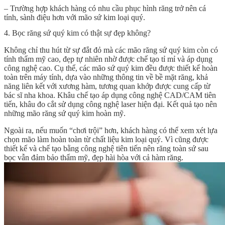
– Trường hợp khách hàng có nhu cầu phục hình răng trở nên cá
tính, sành điệu hơn với mão sứ kim loại quý.
4. Bọc răng sứ quý kim có thật sự đẹp không?
Không chỉ thu hút từ sự đắt đỏ mà các mão răng sứ quý kim còn có
tính thẩm mỹ cao, đẹp tự nhiên nhờ được chế tạo tỉ mỉ và áp dụng
công nghệ cao. Cụ thể, các mão sứ quý kim đều được thiết kế hoàn
toàn trên máy tính, dựa vào những thông tin về bề mặt răng, khả
năng liên kết với xương hàm, tương quan khớp được cung cấp từ
bác sĩ nha khoa. Khâu chế tạo áp dụng công nghệ CAD/CAM tiên
tiến, khâu đo cắt sử dụng công nghệ laser hiện đại. Kết quả tạo nên
những mão răng sứ quý kim hoàn mỹ.
Ngoài ra, nếu muốn “chơi trội” hơn, khách hàng có thể xem xét lựa
chọn mão làm hoàn toàn từ chất liệu kim loại quý. Vì cũng được
thiết kế và chế tạo bằng công nghệ tiên tiến nên răng toàn sứ sau
bọc vẫn đảm bảo thẩm mỹ, đẹp hài hòa với cả hàm răng.