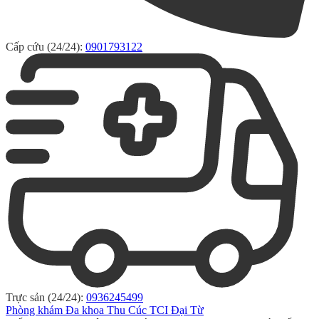
Cấp cứu (24/24):
0901793122
Trực sản (24/24):
0936245499
Phòng khám Đa khoa Thu Cúc TCI Đại Từ