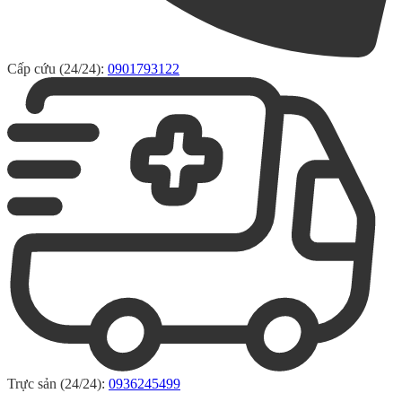
Cấp cứu (24/24):
0901793122
Trực sản (24/24):
0936245499