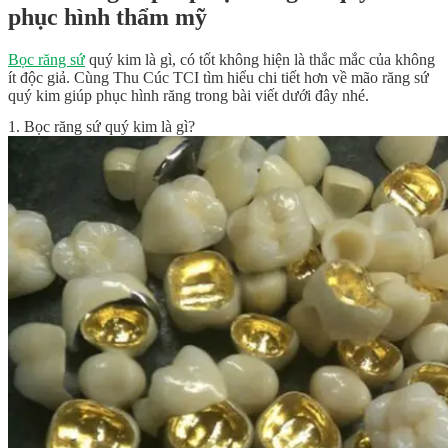
phục hình thẩm mỹ
Bọc răng sứ
quý kim là gì, có tốt không hiện là thắc mắc của không
ít độc giả. Cùng Thu Cúc TCI tìm hiểu chi tiết hơn về mão răng sứ
quý kim giúp phục hình răng trong bài viết dưới đây nhé.
1. Bọc răng sứ quý kim là gì?