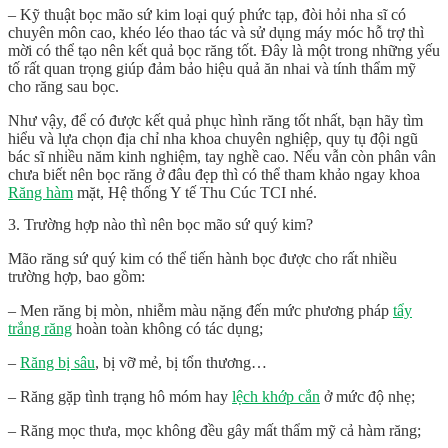
– Kỹ thuật bọc mão sứ kim loại quý phức tạp, đòi hỏi nha sĩ có
chuyên môn cao, khéo léo thao tác và sử dụng máy móc hỗ trợ thì
mời có thể tạo nên kết quả bọc răng tốt. Đây là một trong những yếu
tố rất quan trọng giúp đảm bảo hiệu quả ăn nhai và tính thẩm mỹ
cho răng sau bọc.
Như vậy, để có được kết quả phục hình răng tốt nhất, bạn hãy tìm
hiểu và lựa chọn địa chỉ nha khoa chuyên nghiệp, quy tụ đội ngũ
bác sĩ nhiều năm kinh nghiệm, tay nghề cao. Nếu vẫn còn phân vân
chưa biết nên bọc răng ở đâu đẹp thì có thể tham khảo ngay khoa
Răng hàm
mặt, Hệ thống Y tế Thu Cúc TCI nhé.
3. Trường hợp nào thì nên bọc mão sứ quý kim?
Mão răng sứ quý kim có thể tiến hành bọc được cho rất nhiều
trường hợp, bao gồm:
– Men răng bị mòn, nhiễm màu nặng đến mức phương pháp
tẩy
trắng răng
hoàn toàn không có tác dụng;
–
Răng bị sâu
, bị vỡ mẻ, bị tổn thương…
– Răng gặp tình trạng hô móm hay
lệch khớp cắn
ở mức độ nhẹ;
– Răng mọc thưa, mọc không đều gây mất thẩm mỹ cả hàm răng;