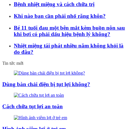
Bệnh nhiệt miệng và cách chữa trị
Khi nào bạn cần phải nhổ răng khôn?
Bé 11 tuổi đau một bên mắt kèm buồn nôn sau
khi bơi có phải dấu hiệu bệnh lý không?
Nhiệt miệng tái phát nhiều năm không khỏi là
do đâu?
Tin tức mới
Dùng bàn chải điện bị tụt lợi không?
Cách chữa tụt lợi an toàn
Hình ảnh viêm lợi ở trẻ em