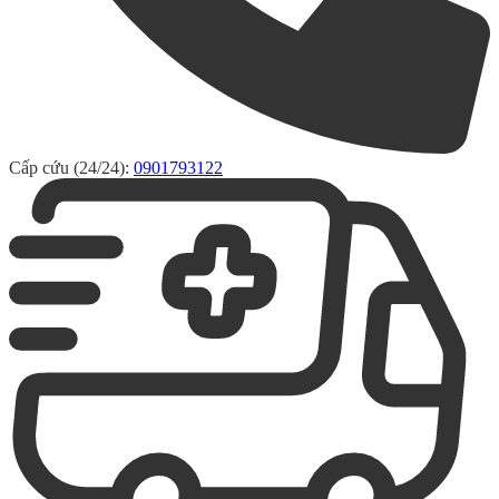
Cấp cứu (24/24):
0901793122