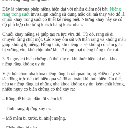
Đây là phương pháp niềng hiện đại với nhiều điểm nổi bật.
Niềng
răng trong suốt
Invisalign không sử dụng mắc cài mà thay vào đó là
chuỗi khay trong suốt có thiết kế riêng biệt. Những khay này sẽ có
độ phù hợp cho từng khách hàng khác nhau.
Chuỗi khay niềng sẽ giúp tạo ra lực vừa đủ. Từ đó, răng sẽ di
chuyển từng chút một. Các khay ôm sát với thân răng và không màu
giúp không lộ niềng. Đồng thời, khi niềng ta sẽ không có cảm giác
bị vướng víu, khó chịu như khi sử dụng loại niềng bằng mắc cài.
3. 9 nguy cơ biến chứng có thể xảy ra khi thực hiện tại nha khoa
niềng răng không uy tín
Việc lựa chọn
nha khoa niềng răng
là rất quan trọng. Điều này sẽ
tác động trực tiếp tới hiệu qua và độ an toàn khi thực hiện. Cụ thể,
nếu ta niềng răng tại những nha khoa không uy tín, kém chất lượng,
nhiều nguy cơ biến chứng có thể xảy ra:
– Răng dễ bị sâu dẫn tới viêm lợi.
– Tình trạng dị ứng xảy ra.
– Mô mềm bị xước, bị nhiệt miệng.
– Chân răng bị tiêu.