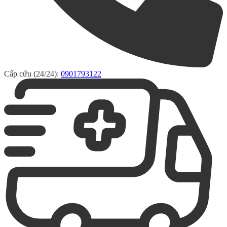
Cấp cứu (24/24):
0901793122