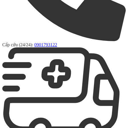
Cấp cứu (24/24):
0901793122