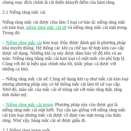
chung mục đích chính là cải thiện khuyết điểm của hàm răng.
2.1 Niềng răng mắc cài
Niềng răng mắc cài được chia làm 3 loại cơ bản là: niềng răng mắc
cài kim loại,
niềng răng mắc cài sứ
và niềng răng mắc cài mặt trong.
Trong đó:
–
Niềng răng mắc cài
kim loại: Đây được đánh giá là phương pháp
khá truyền thống. Hệ thống các khí cụ chế tạo từ hợp kim cao cấp
được sử dụng. Những khí cụ này được đảm bảo về độ bền và an
toàn. Niềng răng bằng mắc cài kim loại có một mức chi phí hợp lý.
Cùng với đó là hiệu quả chỉnh nha tốt, khắc phục cả được với
những ca khó.
– Niềng răng mắc cài sứ: Cũng sử dụng khí cụ như mắc cài kim loại
nhưng phương pháp này có hệ thống mắc cài làm từ sứ cao cấp.
Nhờ đó, màu sắc của mắc cài sẽ trùng sát với màu răng thật, tăng
tính thẩm mỹ.
–
Niềng răng mắc cài trong
: Phương pháp này còn được gọi là
niềng răng mắc cài mặt lưỡi. Tuy cấu tạo giống với niềng răng mắc
cài kim loại nhưng mắc cài được cố định vào mặt trong của thân
răng. Như vậy, hàng mắc cài sẽ được giấu đi.
2.2 Niềng răng trong suốt