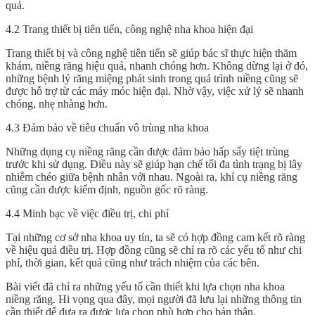
quả.
4.2 Trang thiết bị tiên tiến, công nghệ nha khoa hiện đại
Trang thiết bị và công nghệ tiên tiến sẽ giúp bác sĩ thực hiện thăm
khám, niềng răng hiệu quả, nhanh chóng hơn. Không dừng lại ở đó,
những bệnh lý răng miệng phát sinh trong quá trình niềng cũng sẽ
được hỗ trợ từ các máy móc hiện đại. Nhờ vậy, việc xử lý sẽ nhanh
chóng, nhẹ nhàng hơn.
4.3 Đảm bảo về tiêu chuẩn vô trùng nha khoa
Những dụng cụ niềng răng cần được đảm bảo hấp sấy tiệt trùng
trước khi sử dụng. Điều này sẽ giúp hạn chế tối đa tình trạng bị lây
nhiễm chéo giữa bệnh nhân với nhau. Ngoài ra, khí cụ niềng răng
cũng cần được kiểm định, nguồn gốc rõ ràng.
4.4 Minh bạc về việc điều trị, chi phí
Tại những cơ sở nha khoa uy tín, ta sẽ có hợp đồng cam kết rõ ràng
về hiệu quả điều trị. Hợp đồng cũng sẽ chỉ ra rõ các yếu tố như chi
phí, thời gian, kết quả cũng như trách nhiệm của các bên.
Bài viết đã chỉ ra những yếu tố cần thiết khi lựa chọn
nha khoa
niềng răng
. Hi vọng qua đây, mọi người đã lưu lại những thông tin
cần thiết để đưa ra được lựa chọn phù hợp cho bản thân.