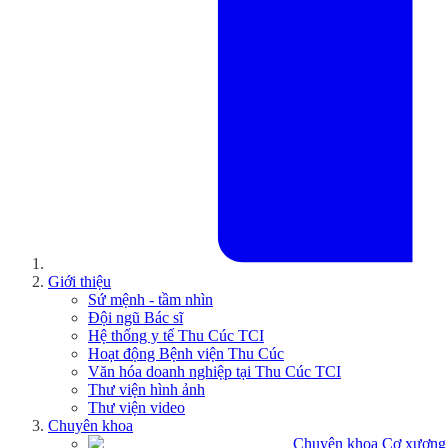
Giới thiệu
Sứ mệnh - tầm nhìn
Đội ngũ Bác sĩ
Hệ thống y tế Thu Cúc TCI
Hoạt động Bệnh viện Thu Cúc
Văn hóa doanh nghiệp tại Thu Cúc TCI
Thư viện hình ảnh
Thư viện video
Chuyên khoa
Chuyên khoa Cơ xương